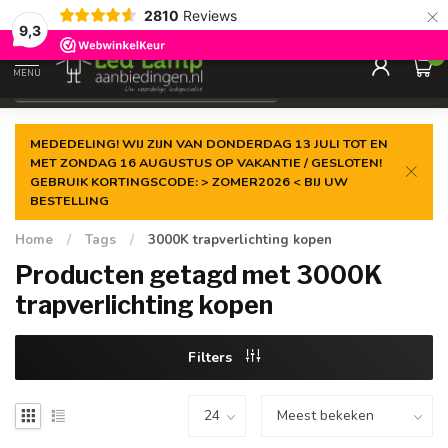
×
2810
Reviews
Gegarandeerde de
laagste prijs
9,3
0
MENU
€
Incl. 21% btw
MEDEDELING! WIJ ZIJN VAN DONDERDAG 13 JULI TOT EN
MET ZONDAG 16 AUGUSTUS OP VAKANTIE / GESLOTEN!
GEBRUIK KORTINGSCODE: > ZOMER2026 < BIJ UW
BESTELLING
Home
/
Tags
/
3000K trapverlichting kopen
Producten getagd met 3000K
trapverlichting kopen
Filters