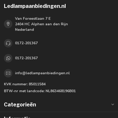
Ledlampaanbiedingen.nl
Van Foreestlaan 7 E
2404 HC Alphen aan den Rijn
Nederland
0172-201367
0172-201367
info@ledlampaanbiedingen.nl
KVK nummer:
85011584
BTW-nr met landcode:
NL863468196B01
Categorieën