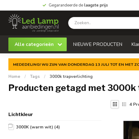
Gegarandeerde de
laagste prijs
Alle categorieën
NIEUWE PRODUCTEN
Kla
MEDEDELING! WIJ ZIJN VAN DONDERDAG 13 JULI TOT EN MET 
Home
/
Tags
/
3000k trapverlichting
Producten getagd met 3000k t
4
Pr
Lichtkleur
3000K (warm wit)
(4)