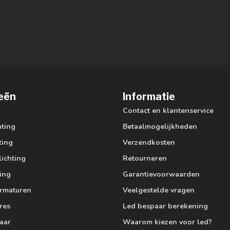
eën
Informatie
Contact en klantenservice
hting
Betaalmogelijkheden
ting
Verzendkosten
lichting
Retourneren
ting
Garantievoorwaarden
armaturen
Veelgestelde vragen
res
Led bespaar berekening
aar
Waarom kiezen voor led?