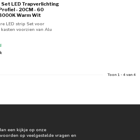
Set LED Trapverlichting
Profiel - 20CM - 60
 3000K Warm Wit
re LED strip Set voor
 kasten voorzien van Alu
d
jk
Toon
1
-
4
van 4
dan een kijkje op onze
ntwoorden op veelgestelde vragen en