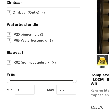
Dimbaar
Dimbaar (Optie)
(4)
Waterbestendig
IP20 binnenhuis
(3)
IP65 Waterbestendig
(1)
Slagvast
IK02 (normaal gebruik)
(4)
Prijs
Complete 
- 10CM -
Wit
Min
Max
Kant en kla
trappen en
€53,70