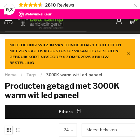
×
2810
Reviews
Gegarandeerde de
laagste prijs
9,3
0
MENU
€
Incl. 21% btw
MEDEDELING! WIJ ZIJN VAN DONDERDAG 13 JULI TOT EN
MET ZONDAG 16 AUGUSTUS OP VAKANTIE / GESLOTEN!
GEBRUIK KORTINGSCODE: > ZOMER2026 < BIJ UW
BESTELLING
Home
/
Tags
/
3000K warm wit led paneel
Producten getagd met 3000K
warm wit led paneel
Filters