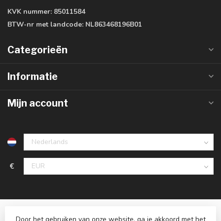
KVK nummer:
85011584
BTW-nr met landcode:
NL863468196B01
Categorieën
Informatie
Mijn account
€
Door het gebruiken van onze website, ga je akkoord met het