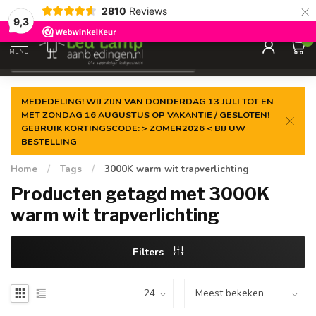
×
2810
Reviews
Gegarandeerde de
laagste prijs
9,3
0
MENU
€
Incl. 21% btw
MEDEDELING! WIJ ZIJN VAN DONDERDAG 13 JULI TOT EN
MET ZONDAG 16 AUGUSTUS OP VAKANTIE / GESLOTEN!
GEBRUIK KORTINGSCODE: > ZOMER2026 < BIJ UW
BESTELLING
Home
/
Tags
/
3000K warm wit trapverlichting
Producten getagd met 3000K
warm wit trapverlichting
Filters