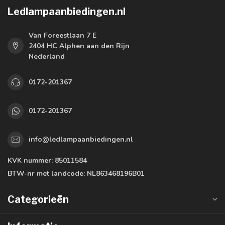
Ledlampaanbiedingen.nl
Van Foreestlaan 7 E
2404 HC Alphen aan den Rijn
Nederland
0172-201367
0172-201367
info@ledlampaanbiedingen.nl
KVK nummer:
85011584
BTW-nr met landcode:
NL863468196B01
Categorieën