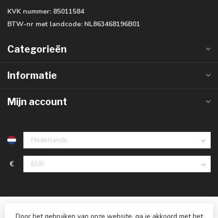
KVK nummer:
85011584
BTW-nr met landcode:
NL863468196B01
Categorieën
Informatie
Mijn account
€
Door het gebruiken van onze website, ga je akkoord met het