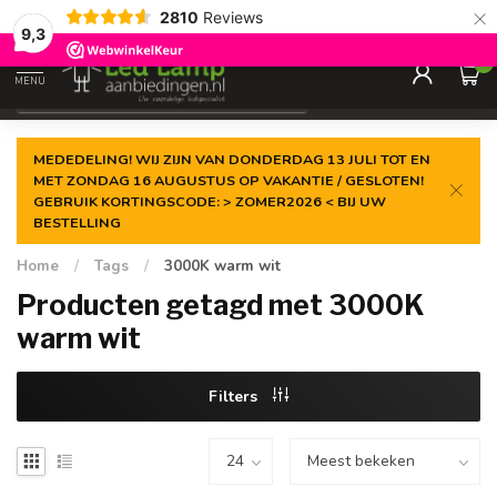
×
2810
Reviews
Gegarandeerde de
laagste prijs
9,3
0
MENU
€
Incl. 21% btw
MEDEDELING! WIJ ZIJN VAN DONDERDAG 13 JULI TOT EN
MET ZONDAG 16 AUGUSTUS OP VAKANTIE / GESLOTEN!
GEBRUIK KORTINGSCODE: > ZOMER2026 < BIJ UW
BESTELLING
Home
/
Tags
/
3000K warm wit
Producten getagd met 3000K
warm wit
Filters