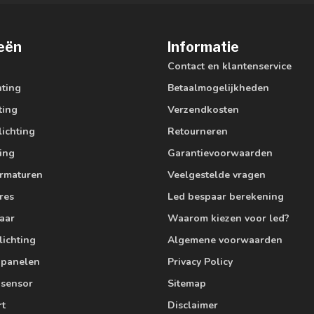
eën
Informatie
Contact en klantenservice
hting
Betaalmogelijkheden
ting
Verzendkosten
lichting
Retourneren
ting
Garantievoorwaarden
armaturen
Veelgestelde vragen
res
Led bespaar berekening
aar
Waarom kiezen voor led?
lichting
Algemene voorwaarden
edpanelen
Privacy Policy
 sensor
Sitemap
rt
Disclaimer