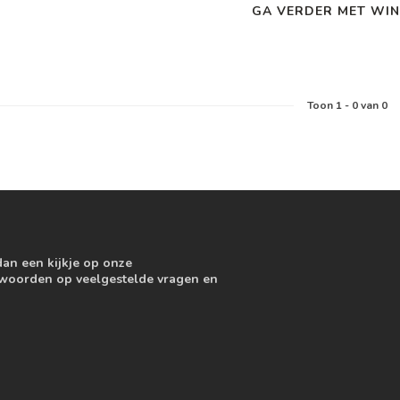
GA VERDER MET WIN
Toon
1
-
0
van 0
dan een kijkje op onze
ntwoorden op veelgestelde vragen en