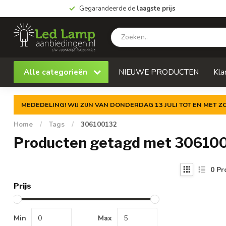
Gegarandeerde de
laagste prijs
Alle categorieën
NIEUWE PRODUCTEN
Kla
MEDEDELING! WIJ ZIJN VAN DONDERDAG 13 JULI TOT EN MET 
Home
/
Tags
/
306100132
Producten getagd met 30610
0
Pr
Prijs
Min
Max