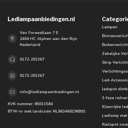
Ledlampaanbiedingen.nl
Categori
Lampen
Van Foreestlaan 7 E
Binnenverlic
2404 HC Alphen aan den Rijn
Nederland
Buitenverlich
Zakelijke Ver
0172-201367
Strip Verlich
Verlichtings
0172-201367
Led-Accessoi
ledspot dimb
info@ledlampaanbiedingen.nl
3-fase railver
KVK nummer:
85011584
Kleurrijke l
BTW-nr met landcode:
NL863468196B01
Ledlamp met
Railspot zwa