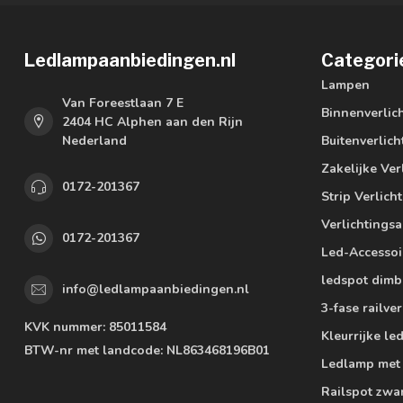
Ledlampaanbiedingen.nl
Categori
Lampen
Van Foreestlaan 7 E
Binnenverlic
2404 HC Alphen aan den Rijn
Nederland
Buitenverlich
Zakelijke Ver
0172-201367
Strip Verlich
Verlichtings
0172-201367
Led-Accessoi
ledspot dimb
info@ledlampaanbiedingen.nl
3-fase railver
KVK nummer:
85011584
Kleurrijke l
BTW-nr met landcode:
NL863468196B01
Ledlamp met
Railspot zwa