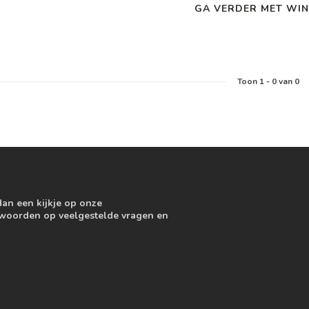
GA VERDER MET WIN
Toon
1
-
0
van 0
dan een kijkje op onze
ntwoorden op veelgestelde vragen en