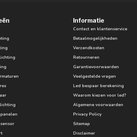
eën
Informatie
Contact en klantenservice
hting
Betaalmogelijkheden
ting
Verzendkosten
lichting
Retourneren
ting
Garantievoorwaarden
armaturen
Veelgestelde vragen
res
Led bespaar berekening
aar
Waarom kiezen voor led?
lichting
Algemene voorwaarden
edpanelen
Privacy Policy
 sensor
Sitemap
rt
Disclaimer