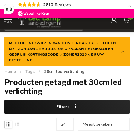
×
2810
Reviews
Gegarandeerde de
laagste prijs
9,3
0
MENU
€
Incl. 21% btw
MEDEDELING! WIJ ZIJN VAN DONDERDAG 13 JULI TOT EN
MET ZONDAG 16 AUGUSTUS OP VAKANTIE / GESLOTEN!
GEBRUIK KORTINGSCODE: > ZOMER2026 < BIJ UW
BESTELLING
Home
/
Tags
/
30cm led verlichting
Producten getagd met 30cm led
verlichting
Filters