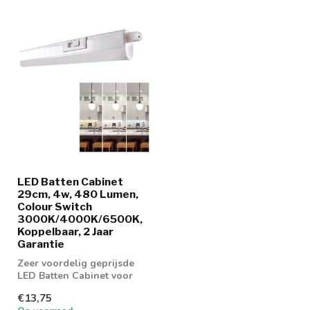
LED Batten Cabinet
29cm, 4w, 480 Lumen,
Colour Switch
3000K/4000K/6500K,
Koppelbaar, 2 Jaar
Garantie
Zeer voordelig geprijsde
LED Batten Cabinet voor
het uitlichten van stelling,
€13,75
we...