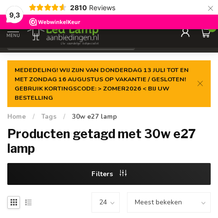
×
2810
Reviews
Gegarandeerde de
laagste prijs
9,3
0
MENU
€
Incl. 21% btw
MEDEDELING! WIJ ZIJN VAN DONDERDAG 13 JULI TOT EN
MET ZONDAG 16 AUGUSTUS OP VAKANTIE / GESLOTEN!
GEBRUIK KORTINGSCODE: > ZOMER2026 < BIJ UW
BESTELLING
Home
/
Tags
/
30w e27 lamp
Producten getagd met 30w e27
lamp
Filters