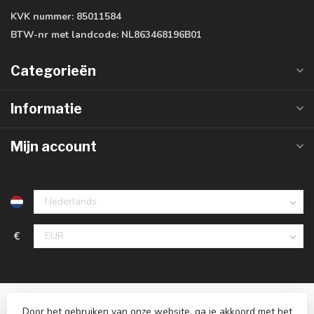
KVK nummer:
85011584
BTW-nr met landcode:
NL863468196B01
Categorieën
Informatie
Mijn account
€
Door het gebruiken van onze website, ga je akkoord met het