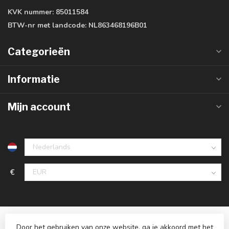
KVK nummer:
85011584
BTW-nr met landcode:
NL863468196B01
Categorieën
Informatie
Mijn account
€
Door het gebruiken van onze website, ga je akkoord met het