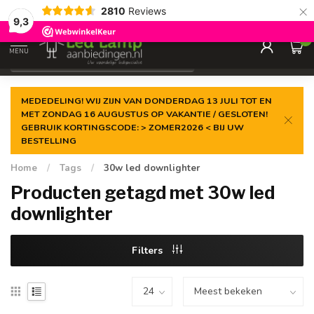
×
2810
Reviews
Gegarandeerde de
laagste prijs
9,3
0
MENU
€
Incl. 21% btw
MEDEDELING! WIJ ZIJN VAN DONDERDAG 13 JULI TOT EN
MET ZONDAG 16 AUGUSTUS OP VAKANTIE / GESLOTEN!
GEBRUIK KORTINGSCODE: > ZOMER2026 < BIJ UW
BESTELLING
Home
/
Tags
/
30w led downlighter
Producten getagd met 30w led
downlighter
Filters