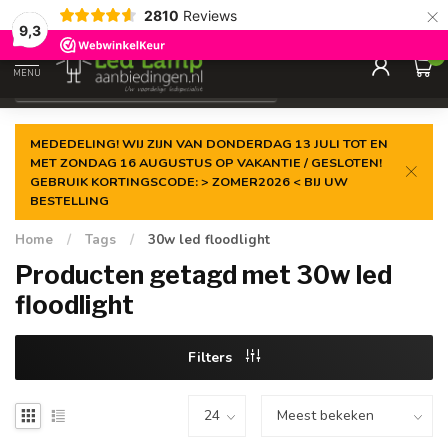
×
2810
Reviews
Gegarandeerde de
laagste prijs
9,3
0
MENU
€
Incl. 21% btw
MEDEDELING! WIJ ZIJN VAN DONDERDAG 13 JULI TOT EN
MET ZONDAG 16 AUGUSTUS OP VAKANTIE / GESLOTEN!
GEBRUIK KORTINGSCODE: > ZOMER2026 < BIJ UW
BESTELLING
Home
/
Tags
/
30w led floodlight
Producten getagd met 30w led
floodlight
Filters