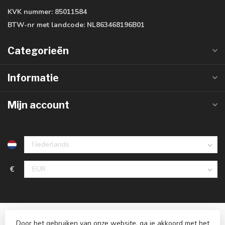
KVK nummer:
85011584
BTW-nr met landcode:
NL863468196B01
Categorieën
Informatie
Mijn account
€
Door het gebruiken van onze website, ga je akkoord met het