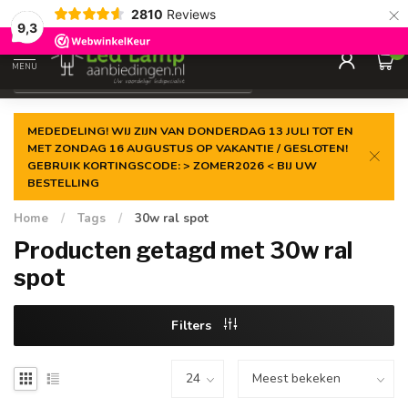
×
2810
Reviews
Gegarandeerde de
laagste prijs
9,3
0
MENU
€
Incl. 21% btw
MEDEDELING! WIJ ZIJN VAN DONDERDAG 13 JULI TOT EN
MET ZONDAG 16 AUGUSTUS OP VAKANTIE / GESLOTEN!
GEBRUIK KORTINGSCODE: > ZOMER2026 < BIJ UW
BESTELLING
Home
/
Tags
/
30w ral spot
Producten getagd met 30w ral
spot
Filters