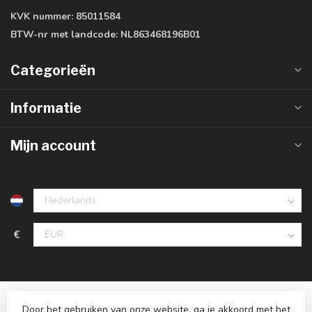
KVK nummer:
85011584
BTW-nr met landcode:
NL863468196B01
Categorieën
Informatie
Mijn account
€
Door het gebruiken van onze website, ga je akkoord met het