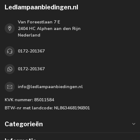
Ledlampaanbiedingen.nl
Van Foreestlaan 7 E
2404 HC Alphen aan den Rijn
Nederland
0172-201367
0172-201367
info@ledlampaanbiedingen.nl
KVK nummer:
85011584
BTW-nr met landcode:
NL863468196B01
Categorieën