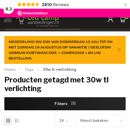
×
2810
Reviews
Gegarandeerde de
laagste prijs
9,3
0
MENU
€
Incl. 21% btw
MEDEDELING! WIJ ZIJN VAN DONDERDAG 13 JULI TOT EN
MET ZONDAG 16 AUGUSTUS OP VAKANTIE / GESLOTEN!
GEBRUIK KORTINGSCODE: > ZOMER2026 < BIJ UW
BESTELLING
Home
/
Tags
/
30w tl verlichting
Producten getagd met 30w tl
verlichting
Filters