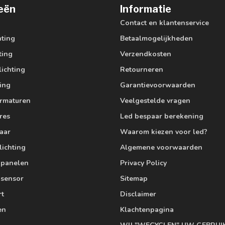
eën
Informatie
Contact en klantenservice
hting
Betaalmogelijkheden
ting
Verzendkosten
lichting
Retourneren
ting
Garantievoorwaarden
armaturen
Veelgestelde vragen
res
Led bespaar berekening
aar
Waarom kiezen voor led?
lichting
Algemene voorwaarden
edpanelen
Privacy Policy
 sensor
Sitemap
rt
Disclaimer
en
Klachtenpagina