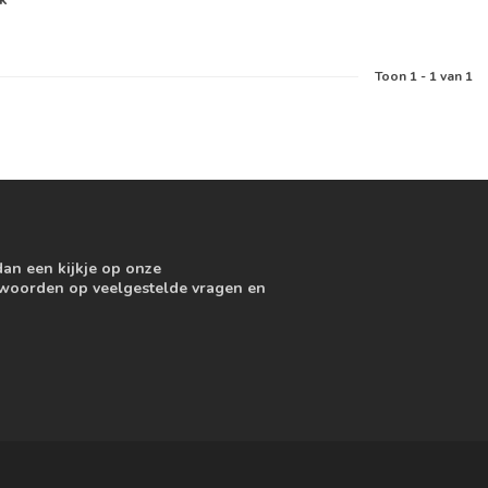
Toon
1
-
1
van 1
dan een kijkje op onze
ntwoorden op veelgestelde vragen en