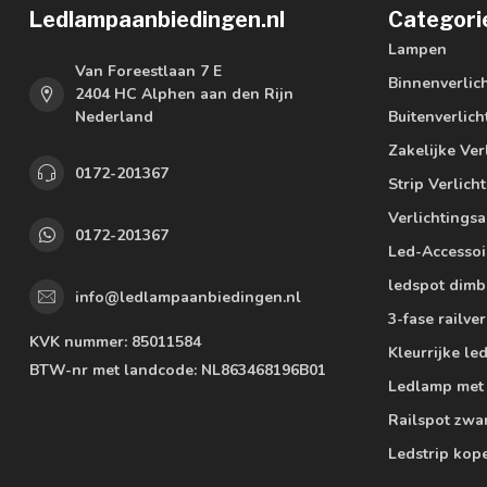
Ledlampaanbiedingen.nl
Categori
Lampen
Van Foreestlaan 7 E
Binnenverlic
2404 HC Alphen aan den Rijn
Nederland
Buitenverlich
Zakelijke Ver
0172-201367
Strip Verlich
Verlichtings
0172-201367
Led-Accessoi
ledspot dimb
info@ledlampaanbiedingen.nl
3-fase railver
KVK nummer:
85011584
Kleurrijke l
BTW-nr met landcode:
NL863468196B01
Ledlamp met
Railspot zwa
Ledstrip kop