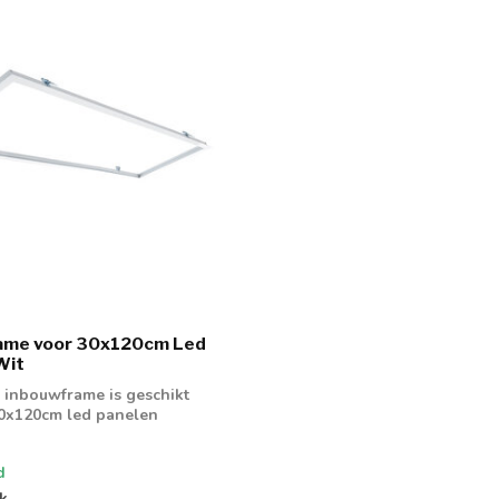
ame voor 30x120cm Led
Wit
 inbouwframe is geschikt
30x120cm led panelen
d
jk