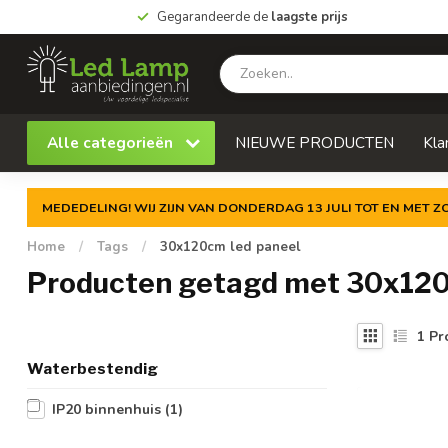
Gegarandeerde de
laagste prijs
Alle categorieën
NIEUWE PRODUCTEN
Kla
MEDEDELING! WIJ ZIJN VAN DONDERDAG 13 JULI TOT EN MET 
Home
/
Tags
/
30x120cm led paneel
Producten getagd met 30x120
1
Pr
Waterbestendig
IP20 binnenhuis
(1)