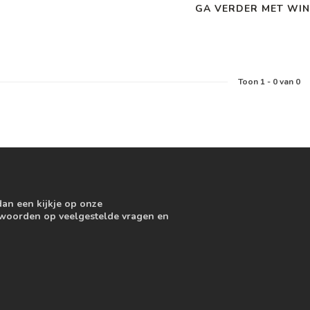
GA VERDER MET WIN
Toon
1
-
0
van 0
dan een kijkje op onze
ntwoorden op veelgestelde vragen en