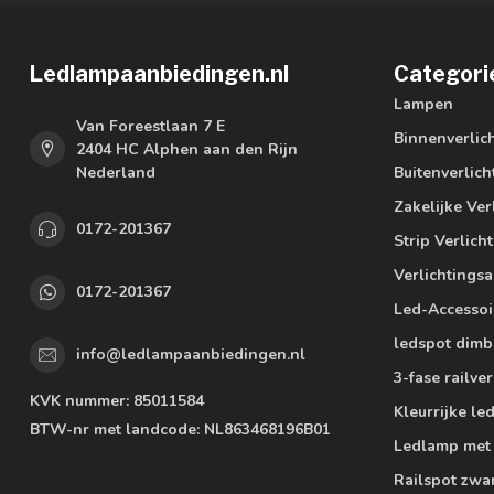
Ledlampaanbiedingen.nl
Categori
Lampen
Van Foreestlaan 7 E
Binnenverlic
2404 HC Alphen aan den Rijn
Nederland
Buitenverlich
Zakelijke Ver
0172-201367
Strip Verlich
Verlichtings
0172-201367
Led-Accessoi
ledspot dimb
info@ledlampaanbiedingen.nl
3-fase railver
KVK nummer:
85011584
Kleurrijke l
BTW-nr met landcode:
NL863468196B01
Ledlamp met
Railspot zwa