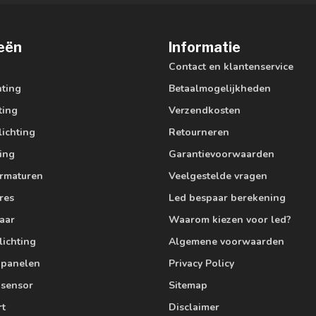
eën
Informatie
Contact en klantenservice
hting
Betaalmogelijkheden
ting
Verzendkosten
lichting
Retourneren
ting
Garantievoorwaarden
armaturen
Veelgestelde vragen
res
Led bespaar berekening
aar
Waarom kiezen voor led?
lichting
Algemene voorwaarden
edpanelen
Privacy Policy
 sensor
Sitemap
rt
Disclaimer