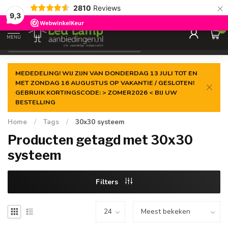
×
2810
Reviews
Gegarandeerde de
laagste prijs
9,3
0
MENU
€
Incl. 21% btw
MEDEDELING! WIJ ZIJN VAN DONDERDAG 13 JULI TOT EN
MET ZONDAG 16 AUGUSTUS OP VAKANTIE / GESLOTEN!
GEBRUIK KORTINGSCODE: > ZOMER2026 < BIJ UW
BESTELLING
Home
/
Tags
/
30x30 systeem
Producten getagd met 30x30
systeem
Filters