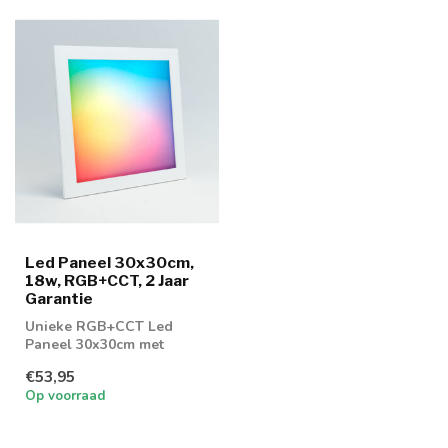
Led Paneel 30x30cm,
18w, RGB+CCT, 2 Jaar
Garantie
Unieke RGB+CCT Led
Paneel 30x30cm met
slechts 18w in verbruik.
€53,95
Wordt geleverd me...
Op voorraad