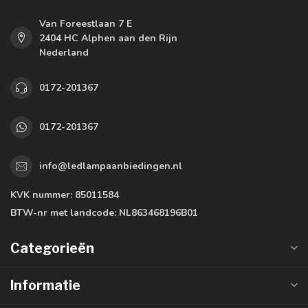
Van Foreestlaan 7 E
2404 HC Alphen aan den Rijn
Nederland
0172-201367
0172-201367
info@ledlampaanbiedingen.nl
KVK nummer:
85011584
BTW-nr met landcode:
NL863468196B01
Categorieën
Informatie