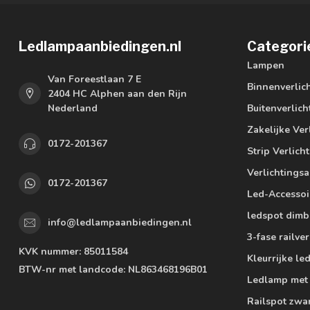
Ledlampaanbiedingen.nl
Categori
Lampen
Van Foreestlaan 7 E
Binnenverlic
2404 HC Alphen aan den Rijn
Nederland
Buitenverlich
Zakelijke Ver
0172-201367
Strip Verlich
Verlichtings
0172-201367
Led-Accessoi
ledspot dimb
info@ledlampaanbiedingen.nl
3-fase railver
KVK nummer:
85011584
Kleurrijke l
BTW-nr met landcode:
NL863468196B01
Ledlamp met
Railspot zwa