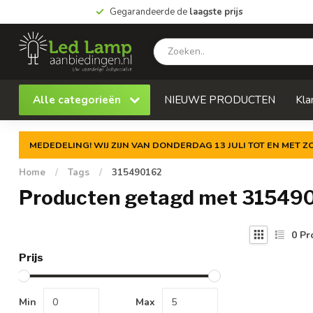
Gegarandeerde de
laagste prijs
Alle categorieën
NIEUWE PRODUCTEN
Kla
MEDEDELING! WIJ ZIJN VAN DONDERDAG 13 JULI TOT EN MET 
Home
/
Tags
/
315490162
Producten getagd met 31549
0
Pr
Prijs
Min
Max