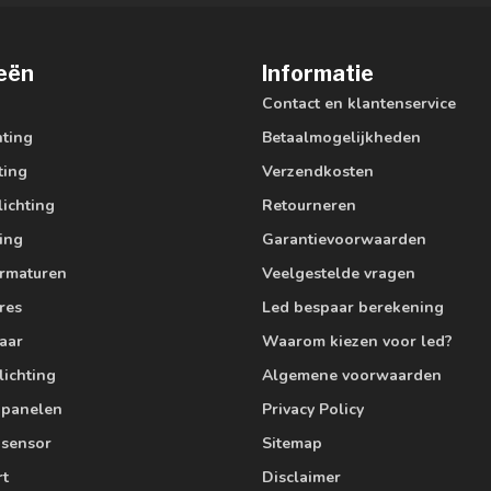
eën
Informatie
Contact en klantenservice
hting
Betaalmogelijkheden
ting
Verzendkosten
lichting
Retourneren
ting
Garantievoorwaarden
armaturen
Veelgestelde vragen
res
Led bespaar berekening
aar
Waarom kiezen voor led?
lichting
Algemene voorwaarden
edpanelen
Privacy Policy
 sensor
Sitemap
rt
Disclaimer