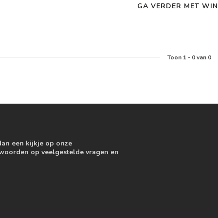
GA VERDER MET WIN
Toon
1
-
0
van 0
dan een kijkje op onze
ntwoorden op veelgestelde vragen en