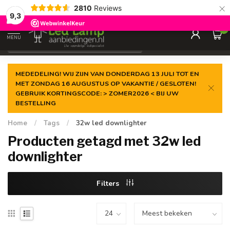
×
2810
Reviews
Gegarandeerde de
laagste prijs
9,3
0
MENU
€
Incl. 21% btw
MEDEDELING! WIJ ZIJN VAN DONDERDAG 13 JULI TOT EN
MET ZONDAG 16 AUGUSTUS OP VAKANTIE / GESLOTEN!
GEBRUIK KORTINGSCODE: > ZOMER2026 < BIJ UW
BESTELLING
Home
/
Tags
/
32w led downlighter
Producten getagd met 32w led
downlighter
Filters