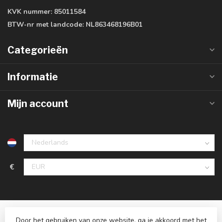
KVK nummer:
85011584
BTW-nr met landcode:
NL863468196B01
Categorieën
Informatie
Mijn account
€
Door het gebruiken van onze website, ga je akkoord met het