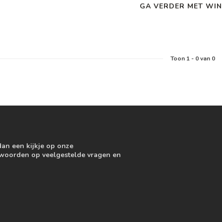
GA VERDER MET WIN
Toon
1
-
0
van 0
dan een kijkje op onze
ntwoorden op veelgestelde vragen en