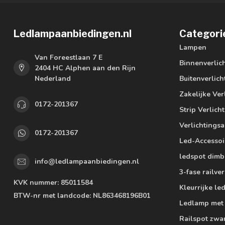
Ledlampaanbiedingen.nl
Categori
Lampen
Van Foreestlaan 7 E
Binnenverlic
2404 HC Alphen aan den Rijn
Nederland
Buitenverlich
Zakelijke Ver
0172-201367
Strip Verlich
Verlichtings
0172-201367
Led-Accessoi
ledspot dimb
info@ledlampaanbiedingen.nl
3-fase railver
KVK nummer:
85011584
Kleurrijke l
BTW-nr met landcode:
NL863468196B01
Ledlamp met
Railspot zwa