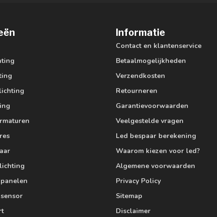
eën
Informatie
Contact en klantenservice
hting
Betaalmogelijkheden
ting
Verzendkosten
lichting
Retourneren
ting
Garantievoorwaarden
armaturen
Veelgestelde vragen
res
Led bespaar berekening
aar
Waarom kiezen voor led?
lichting
Algemene voorwaarden
edpanelen
Privacy Policy
 sensor
Sitemap
rt
Disclaimer