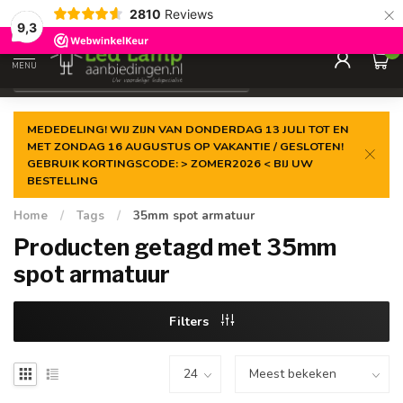
×
2810
Reviews
Gegarandeerde de
laagste prijs
9,3
0
MENU
€
Incl. 21% btw
MEDEDELING! WIJ ZIJN VAN DONDERDAG 13 JULI TOT EN
MET ZONDAG 16 AUGUSTUS OP VAKANTIE / GESLOTEN!
GEBRUIK KORTINGSCODE: > ZOMER2026 < BIJ UW
BESTELLING
Home
/
Tags
/
35mm spot armatuur
Producten getagd met 35mm
spot armatuur
Filters