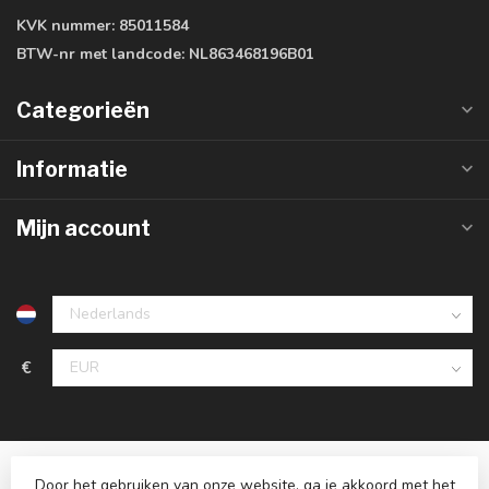
KVK nummer:
85011584
BTW-nr met landcode:
NL863468196B01
Categorieën
Informatie
Mijn account
€
Door het gebruiken van onze website, ga je akkoord met het