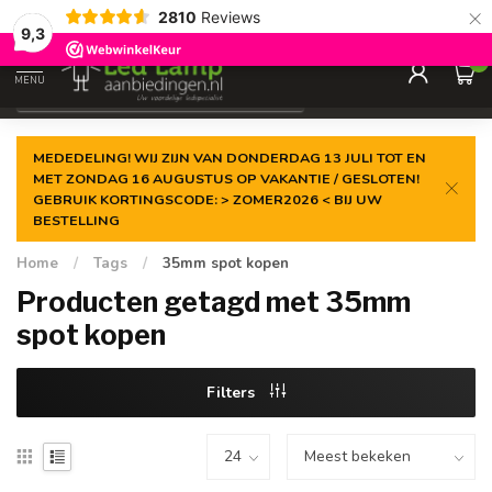
×
2810
Reviews
Gegarandeerde de
laagste prijs
9,3
0
MENU
€
Incl. 21% btw
MEDEDELING! WIJ ZIJN VAN DONDERDAG 13 JULI TOT EN
MET ZONDAG 16 AUGUSTUS OP VAKANTIE / GESLOTEN!
GEBRUIK KORTINGSCODE: > ZOMER2026 < BIJ UW
BESTELLING
Home
/
Tags
/
35mm spot kopen
Producten getagd met 35mm
spot kopen
Filters