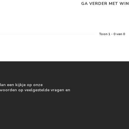
GA VERDER MET WIN
Toon
1
-
0
van 0
dan een kijkje op onze
ntwoorden op veelgestelde vragen en