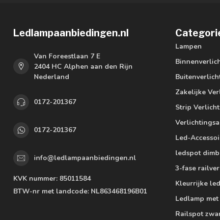
Ledlampaanbiedingen.nl
Categori
Lampen
Van Foreestlaan 7 E
Binnenverlic
2404 HC Alphen aan den Rijn
Nederland
Buitenverlich
Zakelijke Ver
0172-201367
Strip Verlich
Verlichtings
0172-201367
Led-Accessoi
ledspot dimb
info@ledlampaanbiedingen.nl
3-fase railver
KVK nummer:
85011584
Kleurrijke l
BTW-nr met landcode:
NL863468196B01
Ledlamp met
Railspot zwa