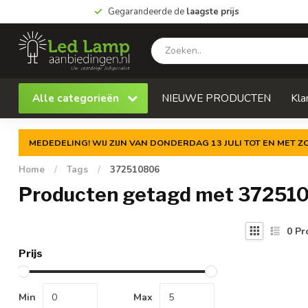
Gegarandeerde de
laagste prijs
Alle categorieën
NIEUWE PRODUCTEN
Kla
MEDEDELING! WIJ ZIJN VAN DONDERDAG 13 JULI TOT EN MET 
Home
/
Tags
/
372510806
Producten getagd met 37251
0
Pr
Prijs
Min
Max