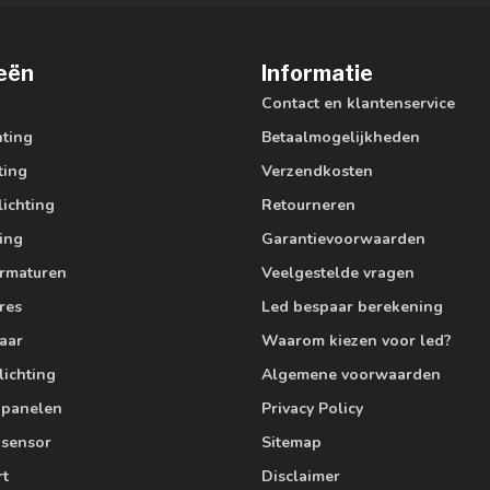
eën
Informatie
Contact en klantenservice
hting
Betaalmogelijkheden
ting
Verzendkosten
lichting
Retourneren
ting
Garantievoorwaarden
armaturen
Veelgestelde vragen
res
Led bespaar berekening
aar
Waarom kiezen voor led?
lichting
Algemene voorwaarden
edpanelen
Privacy Policy
 sensor
Sitemap
rt
Disclaimer