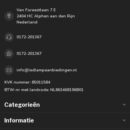
Van Foreestlaan 7 E
2404 HC Alphen aan den Rijn
Nederland
0172-201367
0172-201367
info@ledlampaanbiedingen.nl
KVK nummer:
85011584
BTW-nr met landcode:
NL863468196B01
Categorieën
Informatie