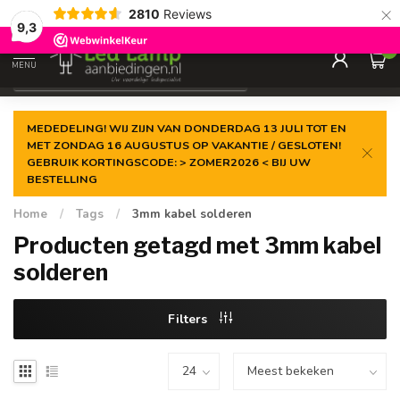
×
2810
Reviews
Gegarandeerde de
laagste prijs
9,3
0
MENU
€
Incl. 21% btw
MEDEDELING! WIJ ZIJN VAN DONDERDAG 13 JULI TOT EN
MET ZONDAG 16 AUGUSTUS OP VAKANTIE / GESLOTEN!
GEBRUIK KORTINGSCODE: > ZOMER2026 < BIJ UW
BESTELLING
Home
/
Tags
/
3mm kabel solderen
Producten getagd met 3mm kabel
solderen
Filters