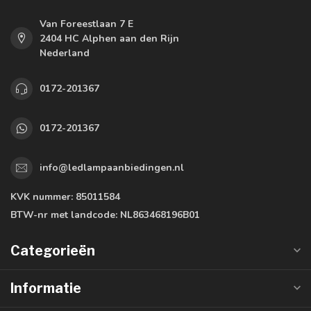
Van Foreestlaan 7 E
2404 HC Alphen aan den Rijn
Nederland
0172-201367
0172-201367
info@ledlampaanbiedingen.nl
KVK nummer:
85011584
BTW-nr met landcode:
NL863468196B01
Categorieën
Informatie