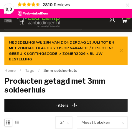
×
2810
Reviews
Gegarandeerde de
laagste prijs
9,3
0
MENU
€
Incl. 21% btw
MEDEDELING! WIJ ZIJN VAN DONDERDAG 13 JULI TOT EN
MET ZONDAG 16 AUGUSTUS OP VAKANTIE / GESLOTEN!
GEBRUIK KORTINGSCODE: > ZOMER2026 < BIJ UW
BESTELLING
Home
/
Tags
/
3mm soldeerhuls
Producten getagd met 3mm
soldeerhuls
Filters