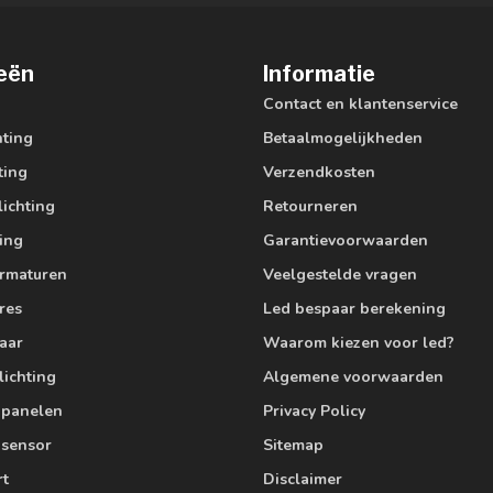
eën
Informatie
Contact en klantenservice
hting
Betaalmogelijkheden
ting
Verzendkosten
lichting
Retourneren
ting
Garantievoorwaarden
armaturen
Veelgestelde vragen
res
Led bespaar berekening
aar
Waarom kiezen voor led?
lichting
Algemene voorwaarden
edpanelen
Privacy Policy
 sensor
Sitemap
rt
Disclaimer