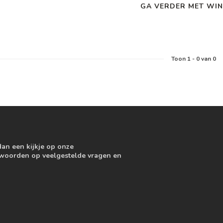
GA VERDER MET WIN
Toon
1
-
0
van 0
dan een kijkje op onze
ntwoorden op veelgestelde vragen en