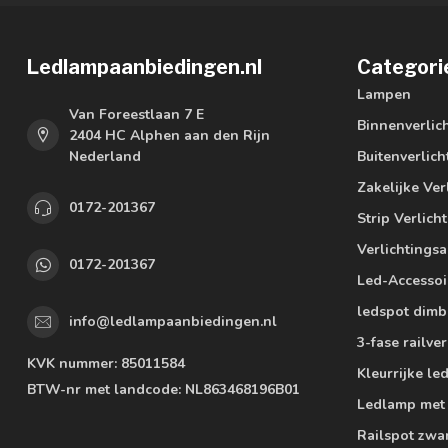
Ledlampaanbiedingen.nl
Categori
Lampen
Van Foreestlaan 7 E
Binnenverlic
2404 HC Alphen aan den Rijn
Nederland
Buitenverlich
Zakelijke Ver
0172-201367
Strip Verlich
Verlichtings
0172-201367
Led-Accessoi
ledspot dimb
info@ledlampaanbiedingen.nl
3-fase railver
KVK nummer:
85011584
Kleurrijke l
BTW-nr met landcode:
NL863468196B01
Ledlamp met
Railspot zwa