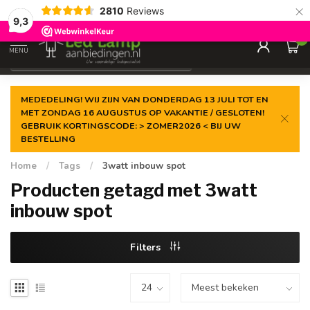
×
2810
Reviews
Gegarandeerde de
laagste prijs
9,3
0
MENU
€
Incl. 21% btw
MEDEDELING! WIJ ZIJN VAN DONDERDAG 13 JULI TOT EN
MET ZONDAG 16 AUGUSTUS OP VAKANTIE / GESLOTEN!
GEBRUIK KORTINGSCODE: > ZOMER2026 < BIJ UW
BESTELLING
Home
/
Tags
/
3watt inbouw spot
Producten getagd met 3watt
inbouw spot
Filters