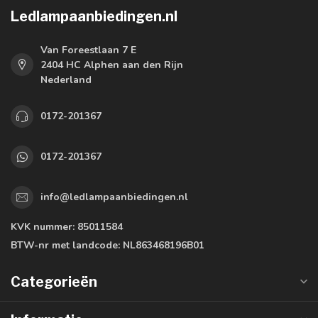
Ledlampaanbiedingen.nl
Van Foreestlaan 7 E
2404 HC Alphen aan den Rijn
Nederland
0172-201367
0172-201367
info@ledlampaanbiedingen.nl
KVK nummer:
85011584
BTW-nr met landcode:
NL863468196B01
Categorieën