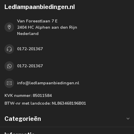
Ledlampaanbiedingen.nl
Van Foreestlaan 7 E
2404 HC Alphen aan den Rijn
Nederland
0172-201367
0172-201367
info@ledlampaanbiedingen.nl
KVK nummer:
85011584
BTW-nr met landcode:
NL863468196B01
Categorieën