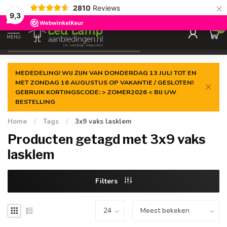
×
2810
Reviews
Gegarandeerde de
laagste prijs
9,3
0
MENU
€
Incl. 21% btw
MEDEDELING! WIJ ZIJN VAN DONDERDAG 13 JULI TOT EN
MET ZONDAG 16 AUGUSTUS OP VAKANTIE / GESLOTEN!
GEBRUIK KORTINGSCODE: > ZOMER2026 < BIJ UW
BESTELLING
Home
/
Tags
/
3x9 vaks lasklem
Producten getagd met 3x9 vaks
lasklem
Filters