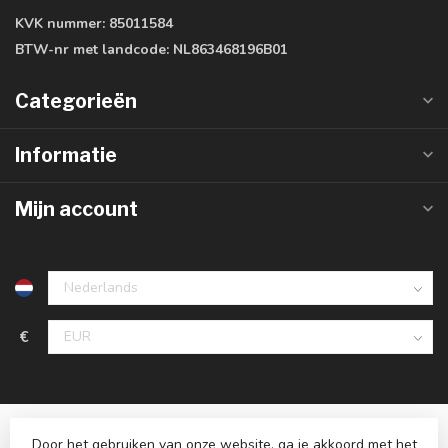
KVK nummer:
85011584
BTW-nr met landcode:
NL863468196B01
Categorieën
Informatie
Mijn account
€
Door het gebruiken van onze website, ga je akkoord met het