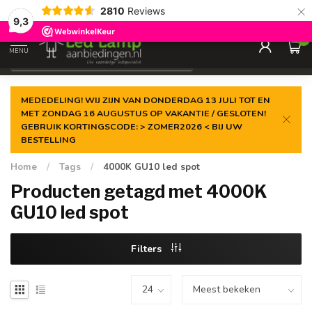
×
2810
Reviews
Gegarandeerde de
laagste prijs
9,3
0
MENU
€
Incl. 21% btw
MEDEDELING! WIJ ZIJN VAN DONDERDAG 13 JULI TOT EN
MET ZONDAG 16 AUGUSTUS OP VAKANTIE / GESLOTEN!
GEBRUIK KORTINGSCODE: > ZOMER2026 < BIJ UW
BESTELLING
Home
/
Tags
/
4000K GU10 led spot
Producten getagd met 4000K
GU10 led spot
Filters