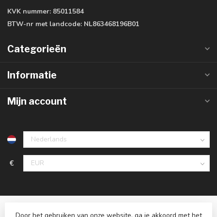
KVK nummer:
85011584
BTW-nr met landcode:
NL863468196B01
Categorieën
Informatie
Mijn account
€
Door het gebruiken van onze website, ga je akkoord met het