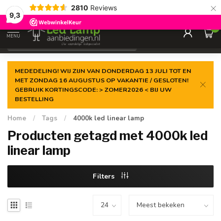
×
2810
Reviews
Gegarandeerde de
laagste prijs
9,3
0
MENU
€
Incl. 21% btw
MEDEDELING! WIJ ZIJN VAN DONDERDAG 13 JULI TOT EN
MET ZONDAG 16 AUGUSTUS OP VAKANTIE / GESLOTEN!
GEBRUIK KORTINGSCODE: > ZOMER2026 < BIJ UW
BESTELLING
Home
/
Tags
/
4000k led linear lamp
Producten getagd met 4000k led
linear lamp
Filters