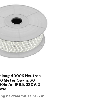
tslang 4000K Neutraal
 50 Meter, 5w/m, 60
00lm/m, IP65, 230V, 2
ntie
ang neutraal wit op rol van