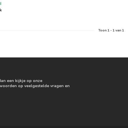
d
jk
Toon
1
-
1
van 1
dan een kijkje op onze
ntwoorden op veelgestelde vragen en