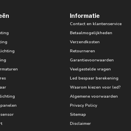
eën
Informatie
Contact en klantenservice
hting
Betaalmogelijkheden
ting
Verzendkosten
lichting
Retourneren
ting
Garantievoorwaarden
armaturen
Veelgestelde vragen
res
Led bespaar berekening
aar
Waarom kiezen voor led?
lichting
Algemene voorwaarden
edpanelen
Privacy Policy
 sensor
Sitemap
rt
Disclaimer