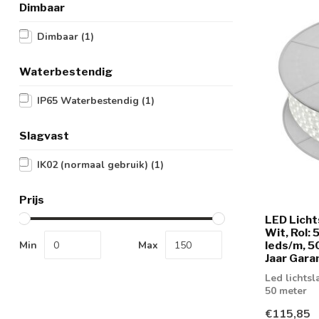
Dimbaar
Dimbaar
(1)
Waterbestendig
IP65 Waterbestendig
(1)
Slagvast
IK02 (normaal gebruik)
(1)
Prijs
LED Lich
Wit, Rol:
Min
Max
leds/m, 5
Jaar Gara
Led lichtsl
50 meter
€115,85