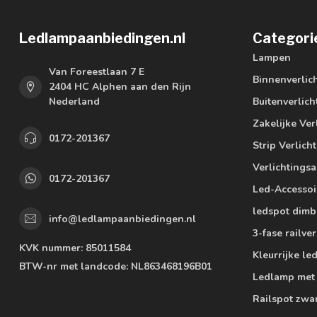
Ledlampaanbiedingen.nl
Categori
Lampen
Van Foreestlaan 7 E
Binnenverlic
2404 HC Alphen aan den Rijn
Nederland
Buitenverlich
Zakelijke Ver
0172-201367
Strip Verlich
Verlichtings
0172-201367
Led-Accessoi
ledspot dimb
info@ledlampaanbiedingen.nl
3-fase railver
KVK nummer:
85011584
Kleurrijke l
BTW-nr met landcode:
NL863468196B01
Ledlamp met
Railspot zwa