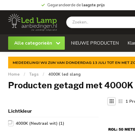
Gegarandeerde de
laagste prijs
Alle categorieën
NIEUWE PRODUCTEN
Kla
MEDEDELING! WIJ ZIJN VAN DONDERDAG 13 JULI TOT EN MET 
Home
/
Tags
/
4000K led slang
Producten getagd met 4000K 
1
Pr
Lichtkleur
4000K (Neutraal wit)
(1)