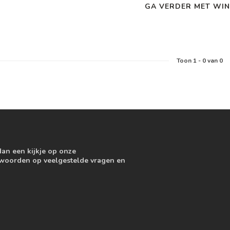
GA VERDER MET WIN
Toon
1
-
0
van 0
dan een kijkje op onze
ntwoorden op veelgestelde vragen en