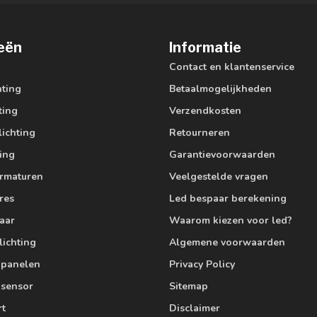
eën
Informatie
Contact en klantenservice
hting
Betaalmogelijkheden
ting
Verzendkosten
lichting
Retourneren
ting
Garantievoorwaarden
armaturen
Veelgestelde vragen
res
Led bespaar berekening
aar
Waarom kiezen voor led?
lichting
Algemene voorwaarden
edpanelen
Privacy Policy
 sensor
Sitemap
rt
Disclaimer