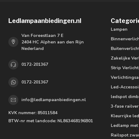
Ledlampaanbiedingen.nl
Categori
Lampen
Van Foreestlaan 7 E
Binnenverlic
2404 HC Alphen aan den Rijn
Nederland
Buitenverlich
Zakelijke Ver
0172-201367
Strip Verlich
Verlichtings
0172-201367
Led-Accessoi
ledspot dimb
info@ledlampaanbiedingen.nl
3-fase railver
KVK nummer:
85011584
Kleurrijke l
BTW-nr met landcode:
NL863468196B01
Ledlamp met
Railspot zwa