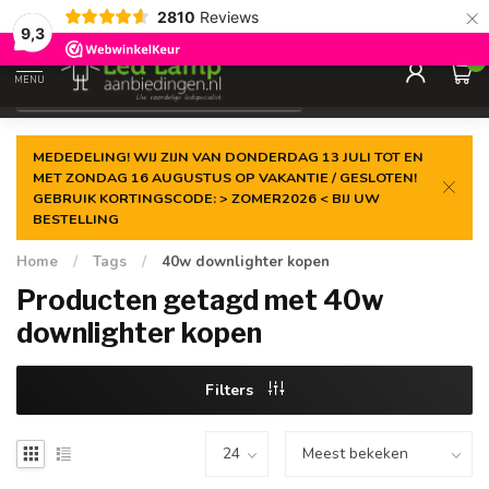
×
2810
Reviews
Gegarandeerde de
laagste prijs
9,3
0
MENU
€
Incl. 21% btw
MEDEDELING! WIJ ZIJN VAN DONDERDAG 13 JULI TOT EN
MET ZONDAG 16 AUGUSTUS OP VAKANTIE / GESLOTEN!
GEBRUIK KORTINGSCODE: > ZOMER2026 < BIJ UW
BESTELLING
Home
/
Tags
/
40w downlighter kopen
Producten getagd met 40w
downlighter kopen
Filters