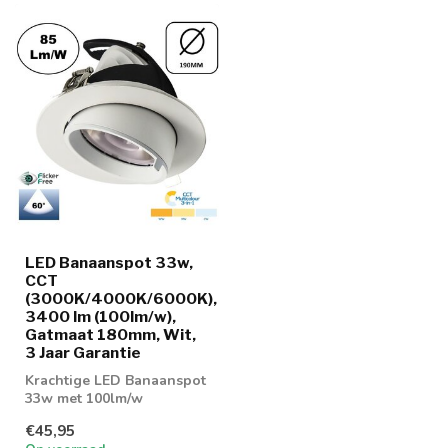
LED Banaanspot 33w,
CCT
(3000K/4000K/6000K),
3400 lm (100lm/w),
Gatmaat 180mm, Wit,
3 Jaar Garantie
Krachtige LED Banaanspot
33w met 100lm/w
verhouding.
€45,95