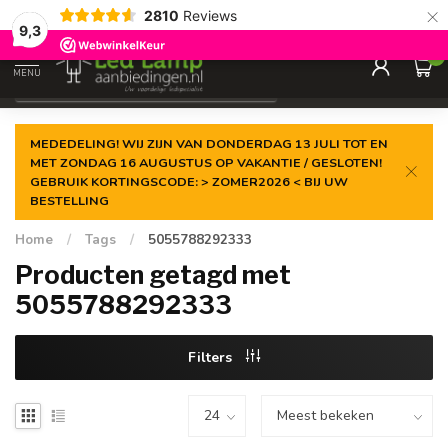
×
2810
Reviews
Gegarandeerde de
laagste prijs
9,3
0
MENU
€
Incl. 21% btw
MEDEDELING! WIJ ZIJN VAN DONDERDAG 13 JULI TOT EN
MET ZONDAG 16 AUGUSTUS OP VAKANTIE / GESLOTEN!
GEBRUIK KORTINGSCODE: > ZOMER2026 < BIJ UW
BESTELLING
Home
/
Tags
/
5055788292333
Producten getagd met
5055788292333
Filters