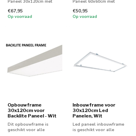
Paneel 30x120cm met
Paneel 60x60cm met
slechts 40w in verbruik.
slechts 40w in verbruik.
€67,95
€50,95
Wordt geleverd m...
Wordt geleverd me...
Op voorraad
Op voorraad
Opbouwframe
Inbouwframe voor
30x120cm voor
30x120cm Led
Backlite Paneel - Wit
Panelen, Wit
Dit opbouwframe is
Led paneel inbouwframe
geschikt voor alle
is geschikt voor alle
modellen 30x120cm led
30x120cm led panelen