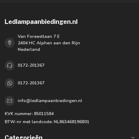
Ledlampaanbiedingen.nl
Van Foreestlaan 7 E
2404 HC Alphen aan den Rijn
Nederland
0172-201367
0172-201367
info@ledlampaanbiedingen.nl
KVK nummer:
85011584
BTW-nr met landcode:
NL863468196B01
Categorieën