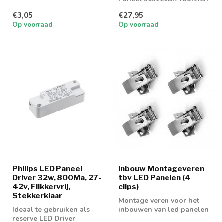
van PH LED Driver en
€3,05
€27,95
UGR19 di...
Op voorraad
Op voorraad
Philips LED Paneel
Inbouw Montageveren
Driver 32w, 800Ma, 27-
tbv LED Panelen (4
42v, Flikkervrij,
clips)
Stekkerklaar
Montage veren voor het
Ideaal te gebruiken als
inbouwen van led panelen
reserve LED Driver