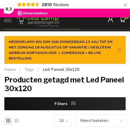
×
2810
Reviews
Gegarandeerde de
laagste prijs
9,3
0
MENU
€
Incl. 21% btw
MEDEDELING! WIJ ZIJN VAN DONDERDAG 13 JULI TOT EN
MET ZONDAG 16 AUGUSTUS OP VAKANTIE / GESLOTEN!
GEBRUIK KORTINGSCODE: > ZOMER2026 < BIJ UW
BESTELLING
Home
/
Tags
/
Led Paneel 30x120
Producten getagd met Led Paneel
30x120
Filters