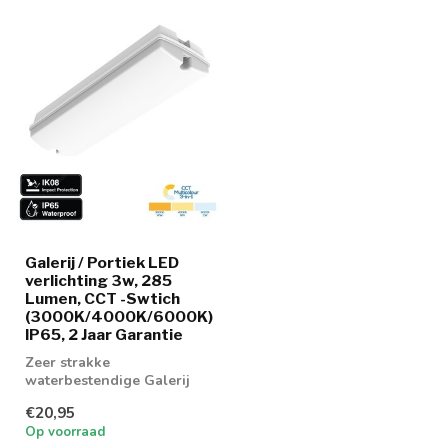
Galerij / Portiek LED
verlichting 3w, 285
Lumen, CCT -Swtich
(3000K/4000K/6000K)
IP65, 2 Jaar Garantie
Zeer strakke
waterbestendige Galerij
LED verlichting 3w in
€20,95
3000K, 4000k en 6000...
Op voorraad