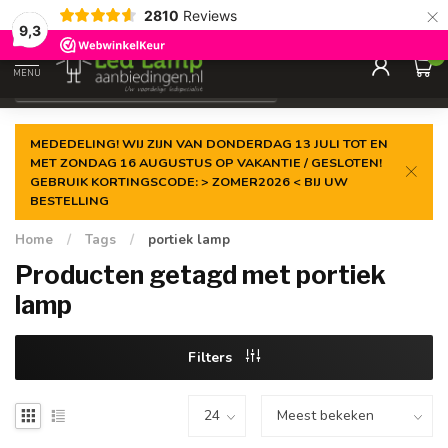
×
2810
Reviews
Gegarandeerde de
laagste prijs
9,3
0
MENU
€
Incl. 21% btw
MEDEDELING! WIJ ZIJN VAN DONDERDAG 13 JULI TOT EN
MET ZONDAG 16 AUGUSTUS OP VAKANTIE / GESLOTEN!
GEBRUIK KORTINGSCODE: > ZOMER2026 < BIJ UW
BESTELLING
Home
/
Tags
/
portiek lamp
Producten getagd met portiek
lamp
Filters