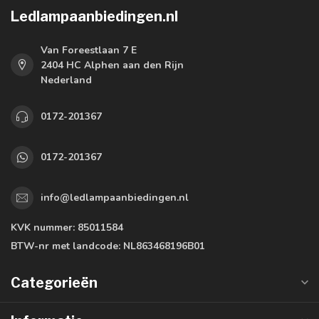
Ledlampaanbiedingen.nl
Van Foreestlaan 7 E
2404 HC Alphen aan den Rijn
Nederland
0172-201367
0172-201367
info@ledlampaanbiedingen.nl
KVK nummer:
85011584
BTW-nr met landcode:
NL863468196B01
Categorieën