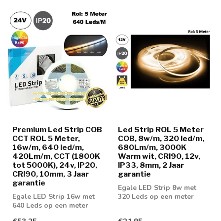
Premium Led Strip COB
Led Strip ROL 5 Meter
CCT ROL 5 Meter,
COB, 8w/m, 320 led/m,
16w/m, 640 led/m,
680Lm/m, 3000K
420Lm/m, CCT (1800K
Warm wit, CRI90, 12v,
tot 5000K), 24v, IP20,
IP33, 8mm, 2 Jaar
CRI90, 10mm, 3 Jaar
garantie
garantie
Egale LED Strip 8w met
Egale LED Strip 16w met
320 Leds op een meter
640 Leds op een meter
voorzien van COB
voorzien van COB
Techniek! Leverbaa...