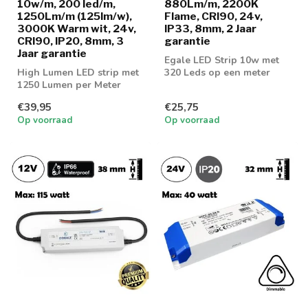
10w/m, 200 led/m,
880Lm/m, 2200K
1250Lm/m (125lm/w),
Flame, CRI90, 24v,
3000K Warm wit, 24v,
IP33, 8mm, 2 Jaar
CRI90, IP20, 8mm, 3
garantie
Jaar garantie
Egale LED Strip 10w met
High Lumen LED strip met
320 Leds op een meter
1250 Lumen per Meter
voorzien van COB
Techniek! Leverba...
€39,95
€25,75
Op voorraad
Op voorraad