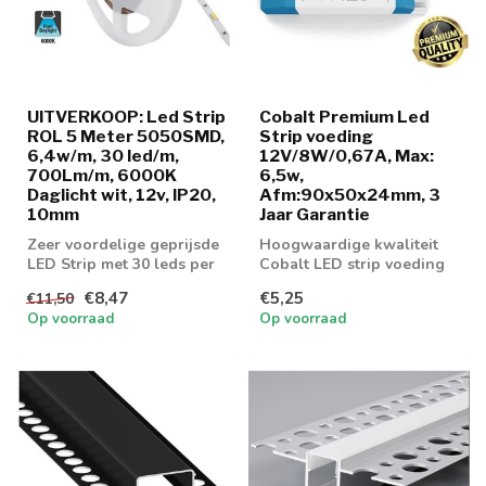
UITVERKOOP: Led Strip
Cobalt Premium Led
ROL 5 Meter 5050SMD,
Strip voeding
6,4w/m, 30 led/m,
12V/8W/0,67A, Max:
700Lm/m, 6000K
6,5w,
Daglicht wit, 12v, IP20,
Afm:90x50x24mm, 3
10mm
Jaar Garantie
Zeer voordelige geprijsde
Hoogwaardige kwaliteit
LED Strip met 30 leds per
Cobalt LED strip voeding
meter en 700 lumen aan
8w
€8,47
€5,25
€11,50
licht...
Op voorraad
Op voorraad