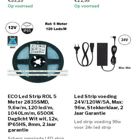
€53,25
€21,95
Techniek met CCT ...
Op voorraad
Op voorraad
ECO Led Strip ROL 5
Led Strip voeding
Meter 2835SMD,
24V/120W/5A, Max:
9,6w/m, 120 led/m,
96w, Stekkerklaar, 2
1040Lm/m, 6500K
Jaar Garantie
Daglicht Wit wit, 12v,
Led strip voeding 90w
IP65HS, 8mm, 2 Jaar
voor 24v led strip
garantie
Scherp geprijsde LED strip