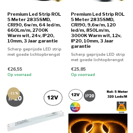
Premium Led Strip ROL
Premium Led Strip ROL
5 Meter 2835SMD,
5 Meter 2835SMD,
CRI90, 6w/m, 64 led/m,
CRI90, 9,6w/m, 120
660Lm/m, 2700K
led/m, 850Lm/m,
Warm wit, 24v, IP20,
3000K Warm wit, 12v,
10mm, 3 Jaar garantie
IP20, 10mm, 3 Jaar
garantie
Scherp geprijsde LED strip
met goede lichtopbrengst
Scherp geprijsde LED strip
met goede lichtopbrengst
€26,55
€25,85
Op voorraad
Op voorraad
-21%