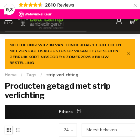
×
2810
Reviews
Gegarandeerde de
laagste prijs
9,3
0
MENU
€
Incl. 21% btw
MEDEDELING! WIJ ZIJN VAN DONDERDAG 13 JULI TOT EN
MET ZONDAG 16 AUGUSTUS OP VAKANTIE / GESLOTEN!
GEBRUIK KORTINGSCODE: > ZOMER2026 < BIJ UW
BESTELLING
Home
/
Tags
/
strip verlichting
Producten getagd met strip
verlichting
Filters