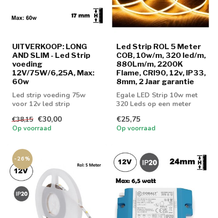
UITVERKOOP: LONG
Led Strip ROL 5 Meter
AND SLIM - Led Strip
COB, 10w/m, 320 led/m,
voeding
880Lm/m, 2200K
12V/75W/6,25A, Max:
Flame, CRI90, 12v, IP33,
60w
8mm, 2 Jaar garantie
Led strip voeding 75w
Egale LED Strip 10w met
voor 12v led strip
320 Leds op een meter
voorzien van COB
€30,00
€25,75
€38,15
Techniek! Leverba...
Op voorraad
Op voorraad
-26%