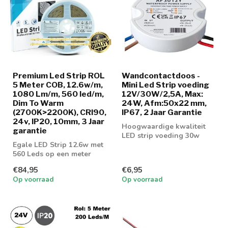
Premium Led Strip ROL
Wandcontactdoos -
5 Meter COB, 12.6w/m,
Mini Led Strip voeding
1080 Lm/m, 560 led/m,
12V/30W/2,5A, Max:
Dim To Warm
24W, Afm:50x22 mm,
(2700K>2200K), CRI90,
IP67, 2 Jaar Garantie
24v, IP20, 10mm, 3 Jaar
Hoogwaardige kwaliteit
garantie
LED strip voeding 30w
Egale LED Strip 12.6w met
560 Leds op een meter
voorzien van COB
€84,95
€6,95
Techniek met Di...
Op voorraad
Op voorraad