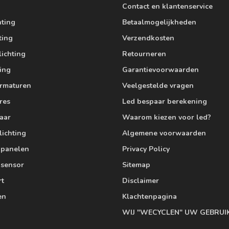
Contact en klantenservice
hting
Betaalmogelijkheden
ting
Verzendkosten
lichting
Retourneren
ting
Garantievoorwaarden
armaturen
Veelgestelde vragen
res
Led bespaar berekening
aar
Waarom kiezen voor led?
lichting
Algemene voorwaarden
edpanelen
Privacy Policy
 sensor
Sitemap
rt
Disclaimer
en
Klachtenpagina
WIJ "WECYCLEN" UW GEBRUI