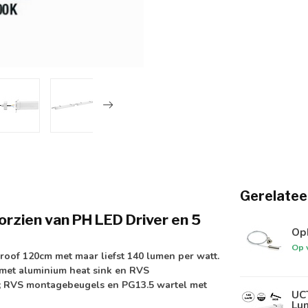
Gerelatee
rzien van PH LED Driver en 5
Oph
Op 
Proof 120cm met maar liefst
140 lumen per watt
.
 met aluminium heat sink en RVS
t; RVS montagebeugels en PG13.5 wartel met
UCT
Lum