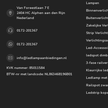
Lampen
Van Foreestlaan 7 E
Binnenverlic
2404 HC Alphen aan den Rijn
Nederland
Buitenverlich
Zakelijke Ver
0172-201367
Strip Verlich
Verlichtings
0172-201367
Led-Accessoi
ledspot dimb
info@ledlampaanbiedingen.nl
3-fase railver
KVK nummer:
85011584
Kleurrijke l
BTW-nr met landcode:
NL863468196B01
Ledlamp met
Railspot zwa
Ledstrip kop