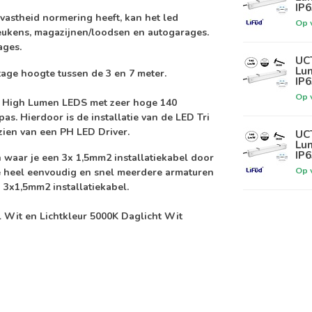
IP6
gvastheid
normering heeft, kan het led
Op 
keukens, magazijnen/loodsen en autogarages.
ages.
UCT
Lum
tage hoogte tussen de 3 en 7 meter.
IP6
Op 
x High Lumen LEDS
met zeer hoge
140
as. Hierdoor is de installatie van de LED Tri
rzien van een
PH LED Driver.
UCT
Lum
IP6
 waar je een 3x 1,5mm2 installatiekabel door
Op 
je heel eenvoudig en snel meerdere armaturen
n 3x1,5mm2 installatiekabel.
l Wit en Lichtkleur 5000K Daglicht Wit