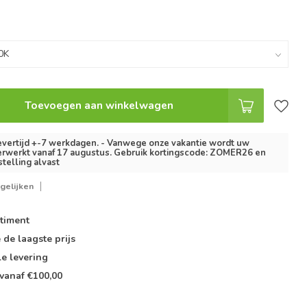
Toevoegen aan winkelwagen
vertijd +-7 werkdagen. - Vanwege onze vakantie wordt uw
erwerkt vanaf 17 augustus. Gebruik kortingscode: ZOMER26 en
stelling alvast
gelijken
timent
e de
laagste prijs
le
levering
vanaf €100,00