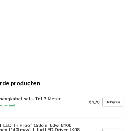
rde producten
angkabel set - Tot 3 Meter
€4,70
Bekijken
voorraad
 LED Tri Proof 150cm, 60w, 8400
en (140lm/w), Lifud LED Driver, IK08,