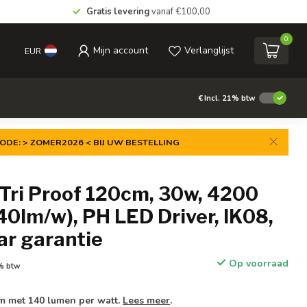
Gratis levering
vanaf €100,00
0
Mijn account
Verlanglijst
EUR
€
Incl. 21% btw
ODE: > ZOMER2026 < BIJ UW BESTELLING
Tri Proof 120cm, 30w, 4200
0lm/w), PH LED Driver, IK08,
aar garantie
Op voorraad
1% btw
m met 140 lumen per watt.
Lees meer
.