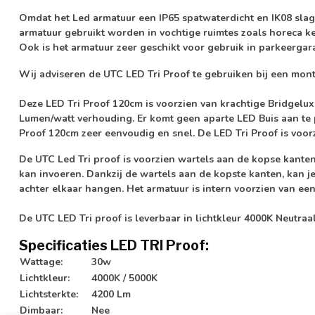
Omdat het Led armatuur een
IP65 spatwaterdicht
en
IK08 sla
armatuur gebruikt worden in vochtige ruimtes zoals horeca 
Ook is het armatuur zeer geschikt voor gebruik in parkeergar
Wij adviseren de UTC LED Tri Proof te gebruiken bij een mon
Deze LED Tri Proof 120cm is voorzien van krachtige
Bridgelu
Lumen/watt
verhouding. Er komt geen aparte LED Buis aan te p
Proof 120cm zeer eenvoudig en snel. De LED Tri Proof is voo
De UTC Led Tri proof is voorzien wartels aan de kopse kanten
kan invoeren. Dankzij de wartels aan de kopste kanten, kan 
achter elkaar hangen. Het armatuur is intern voorzien van ee
De UTC LED Tri proof is leverbaar in lichtkleur 4000K Neutraa
Specificaties LED TRI Proof:
Wattage:
30w
Lichtkleur:
4000K / 5000K
Lichtsterkte:
4200 Lm
Dimbaar:
Nee