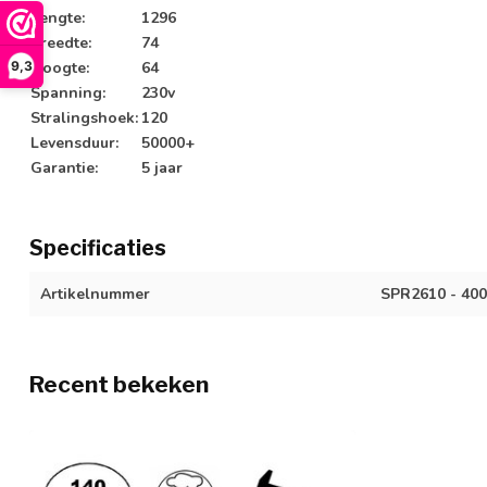
Lengte:
1296
Breedte:
74
9,3
Hoogte:
64
Spanning:
230v
Stralingshoek:
120
Levensduur:
50000+
Garantie:
5 jaar
Specificaties
Artikelnummer
SPR2610 - 40
Recent bekeken