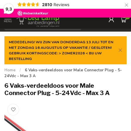
×
2810
Reviews
Gegarandeerde de
laagste prijs
9,3
0
MENU
€
Incl. 21% btw
MEDEDELING! WIJ ZIJN VAN DONDERDAG 13 JULI TOT EN
MET ZONDAG 16 AUGUSTUS OP VAKANTIE / GESLOTEN!
GEBRUIK KORTINGSCODE: > ZOMER2026 < BIJ UW
BESTELLING
Home
/
6 Vaks-verdeeldoos voor Male Connector Plug - 5-
24Vdc - Max 3 A
6 Vaks-verdeeldoos voor Male
Connector Plug - 5-24Vdc - Max 3 A