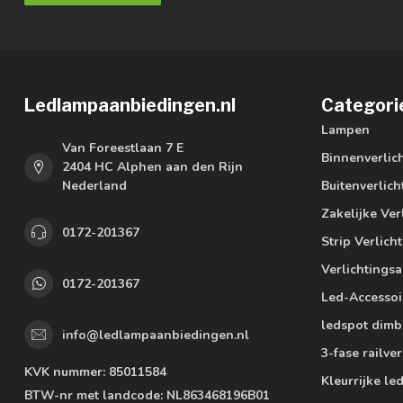
Ledlampaanbiedingen.nl
Categori
Lampen
Van Foreestlaan 7 E
Binnenverlic
2404 HC Alphen aan den Rijn
Nederland
Buitenverlich
Zakelijke Ver
0172-201367
Strip Verlich
Verlichtings
0172-201367
Led-Accessoi
ledspot dimb
info@ledlampaanbiedingen.nl
3-fase railver
KVK nummer:
85011584
Kleurrijke l
BTW-nr met landcode:
NL863468196B01