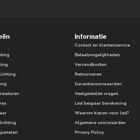
eën
Informatie
Contact en klantenservice
hting
Betaalmogelijkheden
ting
Verzendkosten
lichting
Retourneren
ting
Garantievoorwaarden
armaturen
Veelgestelde vragen
res
Led bespaar berekening
aar
Waarom kiezen voor led?
lichting
Algemene voorwaarden
edpanelen
Privacy Policy