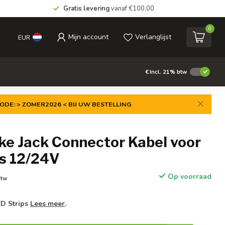
Gratis levering
vanaf €100,00
0
Mijn account
Verlanglijst
EUR
€
Incl. 21% btw
ODE: > ZOMER2026 < BIJ UW BESTELLING
ke Jack Connector Kabel voor
ps 12/24V
Op voorraad
btw
ED Strips
Lees meer
.