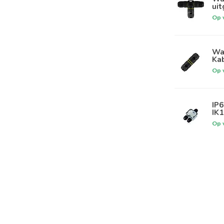
uit
Op 
Wat
Kab
Op 
IP
IK
Op 