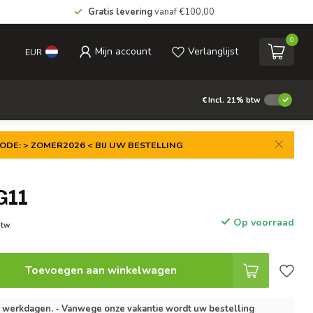
Gratis levering
vanaf €100,00
0
Mijn account
Verlanglijst
EUR
€
Incl. 21% btw
ODE: > ZOMER2026 < BIJ UW BESTELLING
G11
Op voorraad
btw
Toevoegen aan winkelwagen
2 werkdagen. - Vanwege onze vakantie wordt uw bestelling