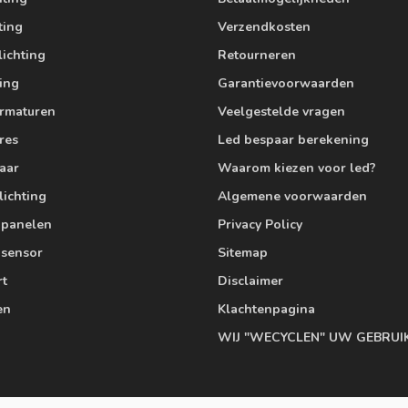
ting
Verzendkosten
lichting
Retourneren
ting
Garantievoorwaarden
armaturen
Veelgestelde vragen
res
Led bespaar berekening
aar
Waarom kiezen voor led?
lichting
Algemene voorwaarden
edpanelen
Privacy Policy
 sensor
Sitemap
rt
Disclaimer
en
Klachtenpagina
WIJ "WECYCLEN" UW GEBRUI