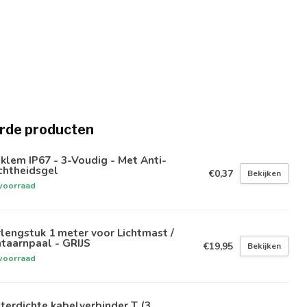
rde producten
klem IP67 - 3-Voudig - Met Anti-
chtheidsgel
€0,37
Bekijken
voorraad
lengstuk 1 meter voor Lichtmast /
taarnpaal - GRIJS
€19,95
Bekijken
voorraad
erdichte kabelverbinder T (3