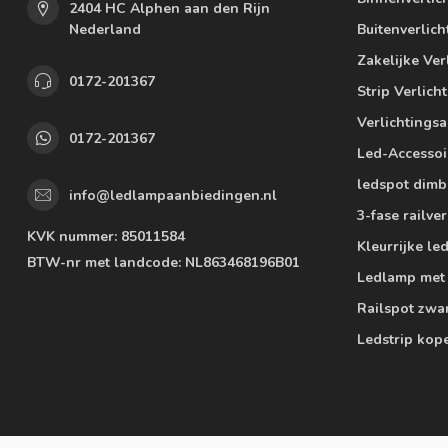
2404 HC Alphen aan den Rijn
Nederland
Buitenverlich
Zakelijke Ver
0172-201367
Strip Verlich
Verlichtings
0172-201367
Led-Accessoi
ledspot dimb
info@ledlampaanbiedingen.nl
3-fase railver
KVK nummer:
85011584
Kleurrijke l
BTW-nr met landcode:
NL863468196B01
Ledlamp met
Railspot zwa
Ledstrip kop