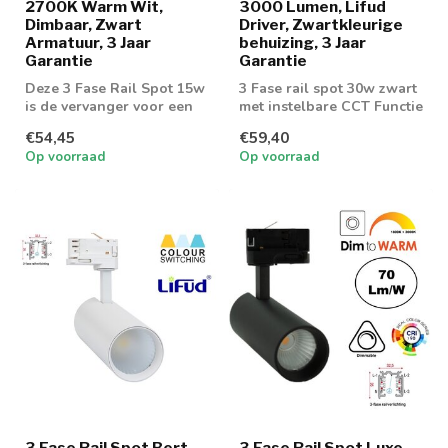
2700K Warm Wit,
3000 Lumen, Lifud
Dimbaar, Zwart
Driver, Zwartkleurige
Armatuur, 3 Jaar
behuizing, 3 Jaar
Garantie
Garantie
Deze 3 Fase Rail Spot 15w
3 Fase rail spot 30w zwart
is de vervanger voor een
met instelbare CCT Functie
75w AR111 armatuur
€54,45
€59,40
Op voorraad
Op voorraad
3 Fase Rail Spot Bert
3 Fase Rail Spot Luxe