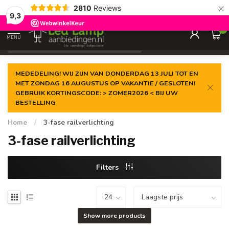
×
2810
Reviews
Gegarandeerde de
laagste prijs
9,3
0
MENU
€
Incl. 21% btw
MEDEDELING! WIJ ZIJN VAN DONDERDAG 13 JULI TOT EN
MET ZONDAG 16 AUGUSTUS OP VAKANTIE / GESLOTEN!
GEBRUIK KORTINGSCODE: > ZOMER2026 < BIJ UW
BESTELLING
Home
/
3-fase railverlichting
3-fase railverlichting
Filters
Show more products