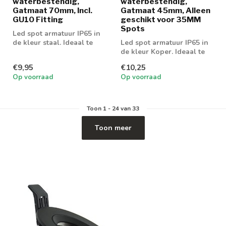
waterbestendig,
waterbestendig,
Gatmaat 70mm, Incl.
Gatmaat 45mm, Alleen
GU10 Fitting
geschikt voor 35MM
Spots
Led spot armatuur IP65 in
de kleur staal. Ideaal te
Led spot armatuur IP65 in
gebruiken met GU10 of
de kleur Koper. Ideaal te
MR16 l...
gebruiken met GU10 of
€9,95
€10,25
MR16 l...
Op voorraad
Op voorraad
Toon
1
-
24
van 33
Toon meer