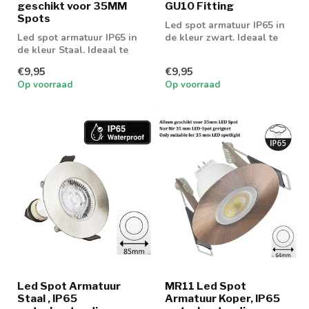
geschikt voor 35MM
GU10 Fitting
Spots
Led spot armatuur IP65 in
Led spot armatuur IP65 in
de kleur zwart. Ideaal te
de kleur Staal. Ideaal te
gebruiken met GU10 of
gebruiken met GU10 of
MR16 l...
€9,95
€9,95
MR16 l...
Op voorraad
Op voorraad
Led Spot Armatuur
MR11 Led Spot
Staal , IP65
Armatuur Koper, IP65