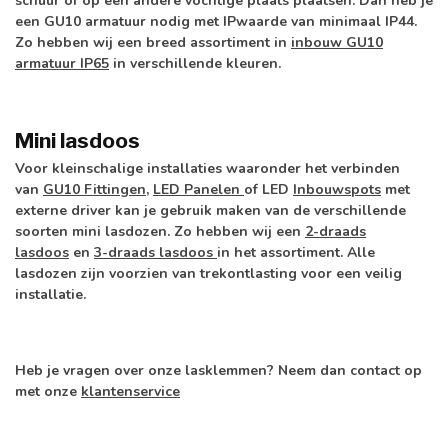
schuur of op een andere vochtige plaats plaatsen. Dan heb je
een GU10 armatuur nodig met IPwaarde van minimaal IP44.
Zo hebben wij een breed assortiment in
inbouw GU10
armatuur IP65
in verschillende kleuren.
Mini lasdoos
Voor kleinschalige installaties waaronder het verbinden
van
GU10 Fittingen
,
LED Panelen
of
LED
Inbouwspots
met
externe driver kan je gebruik maken van de verschillende
soorten mini lasdozen. Zo hebben wij een
2-draads
lasdoos
en
3-draads lasdoos
in het assortiment. Alle
lasdozen zijn voorzien van trekontlasting voor een veilig
installatie.
Heb je vragen over onze lasklemmen? Neem dan contact op
met onze
klantenservice