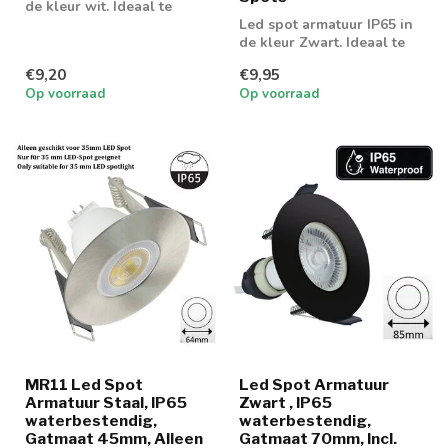
de kleur wit. Ideaal te
gebruiken met GU10 of
Led spot armatuur IP65 in
MR16 led...
de kleur Zwart. Ideaal te
gebruiken met GU10 of
€9,20
€9,95
MR16 l...
Op voorraad
Op voorraad
MR11 Led Spot
Led Spot Armatuur
Armatuur Staal, IP65
Zwart , IP65
waterbestendig,
waterbestendig,
Gatmaat 45mm, Alleen
Gatmaat 70mm, Incl.