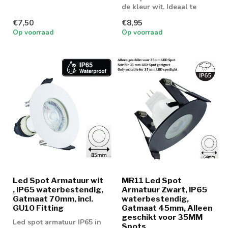
spotjes
de kleur wit. Ideaal te
gebruiken met GU10 of
€7,50
€8,95
MR16 led...
Op voorraad
Op voorraad
Led Spot Armatuur wit
MR11 Led Spot
, IP65 waterbestendig,
Armatuur Zwart, IP65
Gatmaat 70mm, incl.
waterbestendig,
GU10 Fitting
Gatmaat 45mm, Alleen
geschikt voor 35MM
Led spot armatuur IP65 in
Spots