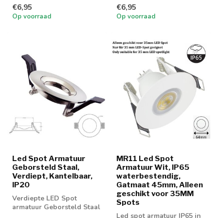
MR16 spotjes
MR16 spotjes
€6,95
€6,95
Op voorraad
Op voorraad
Led Spot Armatuur
MR11 Led Spot
Geborsteld Staal,
Armatuur Wit, IP65
Verdiept, Kantelbaar,
waterbestendig,
IP20
Gatmaat 45mm, Alleen
geschikt voor 35MM
Verdiepte LED Spot
Spots
armatuur Geborsteld Staal
voor GU10 of MR16
Led spot armatuur IP65 in