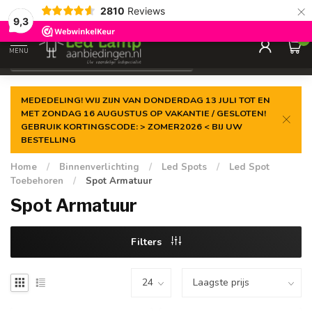
×
2810
Reviews
Gegarandeerde de
laagste prijs
9,3
0
MENU
€
Incl. 21% btw
MEDEDELING! WIJ ZIJN VAN DONDERDAG 13 JULI TOT EN
MET ZONDAG 16 AUGUSTUS OP VAKANTIE / GESLOTEN!
GEBRUIK KORTINGSCODE: > ZOMER2026 < BIJ UW
BESTELLING
Home
/
Binnenverlichting
/
Led Spots
/
Led Spot
Toebehoren
/
Spot Armatuur
Spot Armatuur
Filters