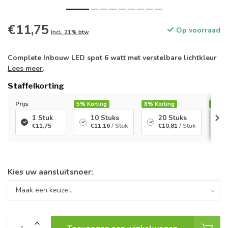
€11,75
Op voorraad
Incl. 21% btw
Complete Inbouw LED spot 6 watt met verstelbare lichtkleur
Lees meer
.
Staffelkorting
Prijs
5%
Korting
8%
Korting
12%
K
1 Stuk
10 Stuks
20 Stuks
€11,75
€11,16
/ Stuk
€10,81
/ Stuk
Kies uw aansluitsnoer: