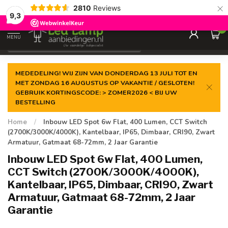
×
2810
Reviews
Gegarandeerde de
laagste prijs
9,3
0
MENU
€
Incl. 21% btw
MEDEDELING! WIJ ZIJN VAN DONDERDAG 13 JULI TOT EN
MET ZONDAG 16 AUGUSTUS OP VAKANTIE / GESLOTEN!
GEBRUIK KORTINGSCODE: > ZOMER2026 < BIJ UW
BESTELLING
Home
/
Inbouw LED Spot 6w Flat, 400 Lumen, CCT Switch
(2700K/3000K/4000K), Kantelbaar, IP65, Dimbaar, CRI90, Zwart
Armatuur, Gatmaat 68-72mm, 2 Jaar Garantie
Inbouw LED Spot 6w Flat, 400 Lumen,
CCT Switch (2700K/3000K/4000K),
Kantelbaar, IP65, Dimbaar, CRI90, Zwart
Armatuur, Gatmaat 68-72mm, 2 Jaar
Garantie