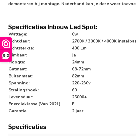
demonteren bij montage. Naderhand kan je deze weer toevoe
Specificaties Inbouw Led Spot:
Wattage:
6w
Lichtkleur:
2700K / 3000K / 4000K instelba
Lichtsterkte:
400 Lm
Dimbaar:
Ja
9,3
Hoogte:
24mm
Gatmaat:
68-72mm
Buitenmaat:
82mm
Spanning:
220-230v
Stralingshoek:
60
Levensduur:
25000+
Energieklasse (Van 2021):
F
Garantie:
2 jaar
Specificaties