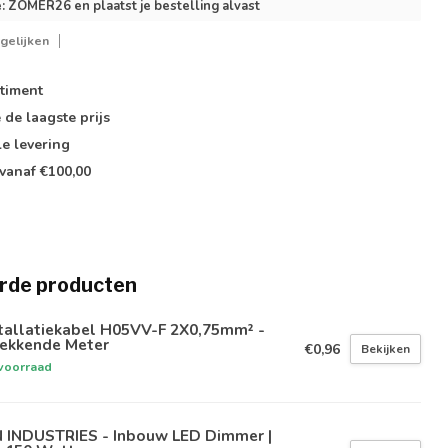
: ZOMER26 en plaatst je bestelling alvast
gelijken
timent
e de
laagste prijs
le
levering
vanaf €100,00
rde producten
stallatiekabel H05VV-F 2X0,75mm² -
rekkende Meter
€0,96
Bekijken
voorraad
N INDUSTRIES - Inbouw LED Dimmer |