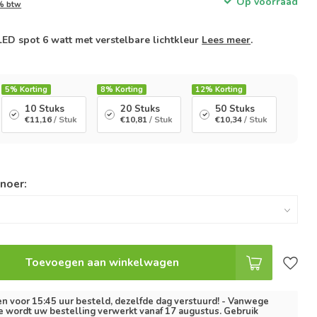
Op voorraad
1% btw
D spot 6 watt met verstelbare lichtkleur
Lees meer
.
5%
Korting
8%
Korting
12%
Korting
10 Stuks
20 Stuks
50 Stuks
€11,16
/ Stuk
€10,81
/ Stuk
€10,34
/ Stuk
snoer:
Toevoegen aan winkelwagen
 voor 15:45 uur besteld, dezelfde dag verstuurd! - Vanwege
e wordt uw bestelling verwerkt vanaf 17 augustus. Gebruik