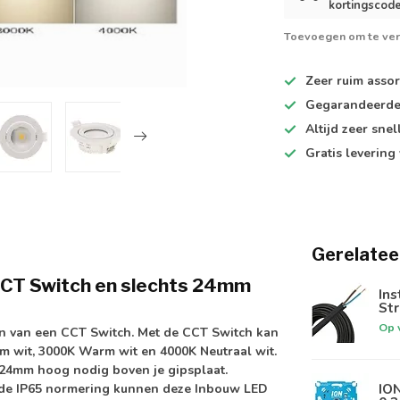
kortingscode
Toevoegen om te ver
Zeer ruim
assor
Gegarandeerd
Altijd
zeer snel
Gratis levering
Gerelatee
CCT Switch en slechts 24mm
In
St
Op 
en van een
CCT Switch
. Met de CCT Switch kan
rm wit, 3000K Warm wit en 4000K Neutraal wit.
s 24mm hoog
nodig boven je gipsplaat.
IO
 de
IP65 normering
kunnen deze Inbouw LED