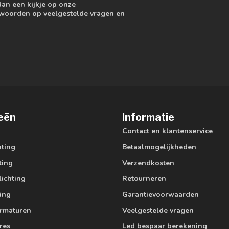
dan een kijkje op onze
ntwoorden op veelgestelde vragen en
eën
Informatie
Contact en klantenservice
hting
Betaalmogelijkheden
ting
Verzendkosten
lichting
Retourneren
ting
Garantievoorwaarden
armaturen
Veelgestelde vragen
res
Led bespaar berekening