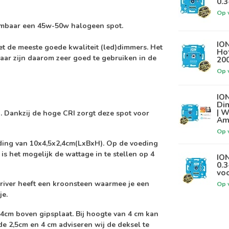
0.
Op 
mbaar een 45w-50w halogeen spot.
ION
 de meeste goede kwaliteit (led)dimmers. Het
Hot
ar zijn daarom zeer goed te gebruiken in de
20
Op 
IO
Di
| W
. Dankzij de hoge CRI zorgt deze spot voor
Am
Op 
ing van 10x4,5x2,4cm(LxBxH). Op de voeding
is het mogelijk de wattage in te stellen op 4
IO
0.3
voo
 Driver heeft een kroonsteen waarmee je een
Op 
je.
4cm boven gipsplaat. Bij hoogte van 4 cm kan
 de 2,5cm en 4 cm adviseren wij de deksel te