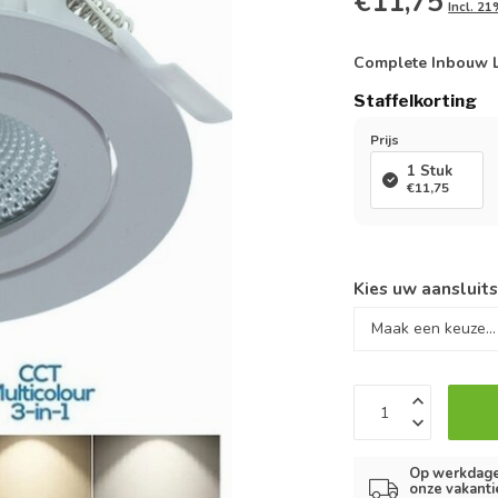
€11,75
Incl. 2
Complete Inbouw LE
Staffelkorting
Prijs
1 Stuk
€11,75
Kies uw aansluit
Op werkdagen
onze vakanti