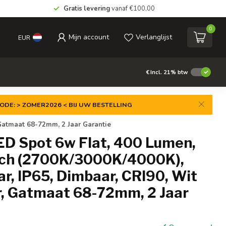
Gratis levering
vanaf €100,00
0
Mijn account
Verlanglijst
EUR
€
Incl. 21% btw
ODE: > ZOMER2026 < BIJ UW BESTELLING
Gatmaat 68-72mm, 2 Jaar Garantie
ED Spot 6w Flat, 400 Lumen,
ch (2700K/3000K/4000K),
r, IP65, Dimbaar, CRI90, Wit
, Gatmaat 68-72mm, 2 Jaar