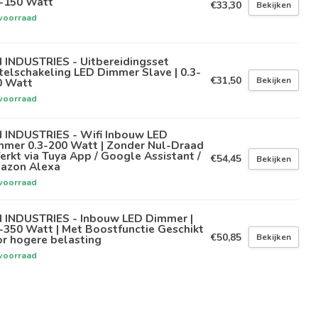
3-150 Watt
€33,30
Bekijken
voorraad
 INDUSTRIES - Uitbereidingsset
elschakeling LED Dimmer Slave | 0.3-
€31,50
Bekijken
0 Watt
voorraad
N INDUSTRIES - Wifi Inbouw LED
mmer 0.3-200 Watt | Zonder Nul-Draad
erkt via Tuya App / Google Assistant /
€54,45
Bekijken
azon Alexa
voorraad
N INDUSTRIES - Inbouw LED Dimmer |
-350 Watt | Met Boostfunctie Geschikt
€50,85
Bekijken
r hogere belasting
voorraad