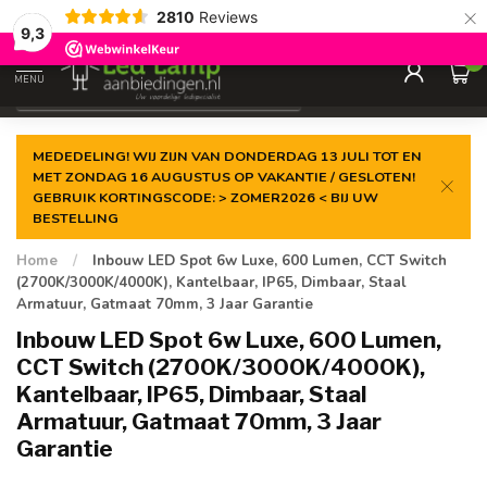
×
2810
Reviews
Gegarandeerde de
laagste prijs
9,3
0
MENU
€
Incl. 21% btw
MEDEDELING! WIJ ZIJN VAN DONDERDAG 13 JULI TOT EN
MET ZONDAG 16 AUGUSTUS OP VAKANTIE / GESLOTEN!
GEBRUIK KORTINGSCODE: > ZOMER2026 < BIJ UW
BESTELLING
Home
/
Inbouw LED Spot 6w Luxe, 600 Lumen, CCT Switch
(2700K/3000K/4000K), Kantelbaar, IP65, Dimbaar, Staal
Armatuur, Gatmaat 70mm, 3 Jaar Garantie
Inbouw LED Spot 6w Luxe, 600 Lumen,
CCT Switch (2700K/3000K/4000K),
Kantelbaar, IP65, Dimbaar, Staal
Armatuur, Gatmaat 70mm, 3 Jaar
Garantie