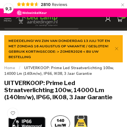
×
2810
Reviews
Gegarandeerde de
laagste prijs
9,3
0
MENU
€
Incl. 21% btw
MEDEDELING! WIJ ZIJN VAN DONDERDAG 13 JULI TOT EN
MET ZONDAG 16 AUGUSTUS OP VAKANTIE / GESLOTEN!
GEBRUIK KORTINGSCODE: > ZOMER2026 < BIJ UW
BESTELLING
Home
/
UITVERKOOP: Prime Led Straatverlichting 100w,
14000 Lm (140lm/w), IP66, IK08, 3 Jaar Garantie
UITVERKOOP: Prime Led
Straatverlichting 100w, 14000 Lm
(140lm/w), IP66, IK08, 3 Jaar Garantie