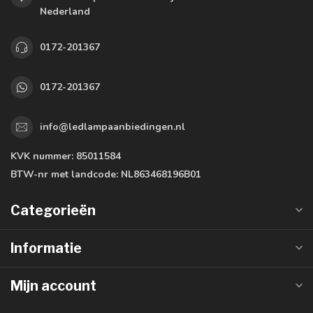
Nederland
0172-201367
0172-201367
info@ledlampaanbiedingen.nl
KVK nummer:
85011584
BTW-nr met landcode:
NL863468196B01
Categorieën
Informatie
Mijn account