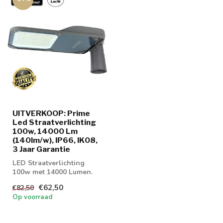
UITVERKOOP: Prime
Led Straatverlichting
100w, 14000 Lm
(140lm/w), IP66, IK08,
3 Jaar Garantie
LED Straatverlichting
100w met 14000 Lumen.
Geschikt voor
€62,50
€82,50
parkeerplaatsen of gev...
Op voorraad