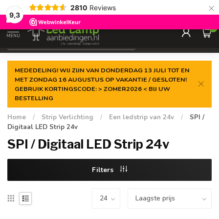
×
2810
Reviews
Gegarandeerde de
laagste prijs
9,3
0
MENU
€
Incl. 21% btw
MEDEDELING! WIJ ZIJN VAN DONDERDAG 13 JULI TOT EN
MET ZONDAG 16 AUGUSTUS OP VAKANTIE / GESLOTEN!
GEBRUIK KORTINGSCODE: > ZOMER2026 < BIJ UW
BESTELLING
Home
/
Strip Verlichting
/
Een ledstrip van 24v
/
SPI /
Digitaal LED Strip 24v
SPI / Digitaal LED Strip 24v
Filters