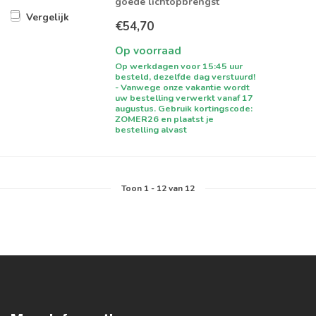
goede lichtopbrengst
Vergelijk
€54,70
Op voorraad
Op werkdagen voor 15:45 uur
besteld, dezelfde dag verstuurd!
- Vanwege onze vakantie wordt
uw bestelling verwerkt vanaf 17
augustus. Gebruik kortingscode:
ZOMER26 en plaatst je
bestelling alvast
Toon
1
-
12
van 12