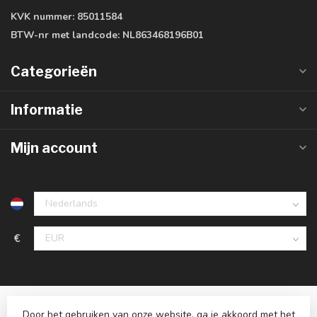
KVK nummer:
85011584
BTW-nr met landcode:
NL863468196B01
Categorieën
Informatie
Mijn account
€
Door het gebruiken van onze website, ga je akkoord met het