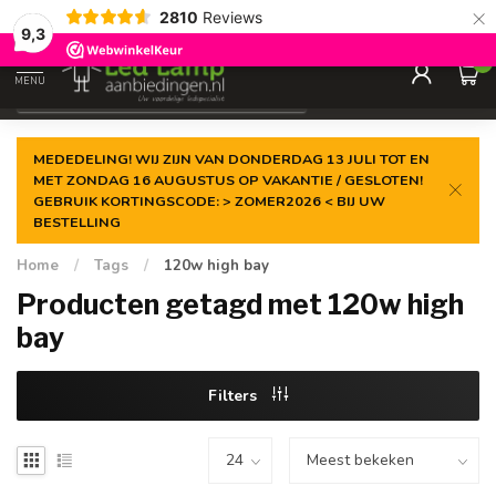
×
2810
Reviews
Gegarandeerde de
laagste prijs
9,3
0
MENU
€
Incl. 21% btw
MEDEDELING! WIJ ZIJN VAN DONDERDAG 13 JULI TOT EN
MET ZONDAG 16 AUGUSTUS OP VAKANTIE / GESLOTEN!
GEBRUIK KORTINGSCODE: > ZOMER2026 < BIJ UW
BESTELLING
Home
/
Tags
/
120w high bay
Producten getagd met 120w high
bay
Filters