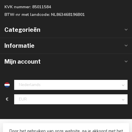
KVK nummer:
85011584
BTW-nr met landcode:
NL863468196B01
Categorieën
Informatie
Mijn account
€
Door het gebruiken van onze website, ga je akkoord met het