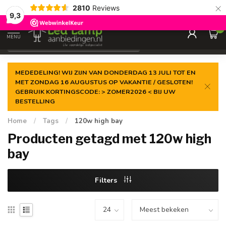
×
2810
Reviews
Gegarandeerde de
laagste prijs
9,3
0
MENU
€
Incl. 21% btw
MEDEDELING! WIJ ZIJN VAN DONDERDAG 13 JULI TOT EN
MET ZONDAG 16 AUGUSTUS OP VAKANTIE / GESLOTEN!
GEBRUIK KORTINGSCODE: > ZOMER2026 < BIJ UW
BESTELLING
Home
/
Tags
/
120w high bay
Producten getagd met 120w high
bay
Filters