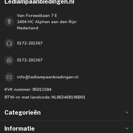
Ledlampaanbiedingen.nl
Van Foreestlaan 7 E
2404 HC Alphen aan den Rijn
Nederland
0172-201367
0172-201367
info@ledlampaanbiedingen.nl
KVK nummer:
85011584
BTW-nr met landcode:
NL863468196B01
Categorieën
Informatie