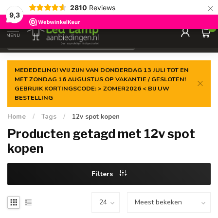
×
2810
Reviews
Gegarandeerde de
laagste prijs
9,3
0
MENU
€
Incl. 21% btw
MEDEDELING! WIJ ZIJN VAN DONDERDAG 13 JULI TOT EN
MET ZONDAG 16 AUGUSTUS OP VAKANTIE / GESLOTEN!
GEBRUIK KORTINGSCODE: > ZOMER2026 < BIJ UW
BESTELLING
Home
/
Tags
/
12v spot kopen
Producten getagd met 12v spot
kopen
Filters